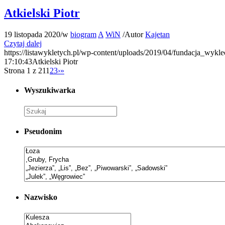
Atkielski Piotr
19 listopada 2020
/
w
biogram
A
WiN
/
Autor
Kajetan
Czytaj dalej
https://listawykletych.pl/wp-content/uploads/2019/04/fundacja_wykle
17:10:43
Atkielski Piotr
Strona 1 z 21
1
2
3
›
»
Wyszukiwarka
Pseudonim
Nazwisko