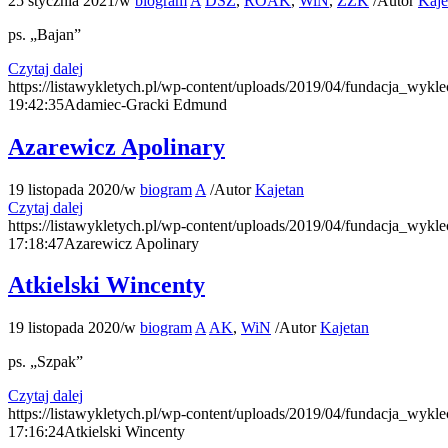
25 stycznia 2021
/
w
biogram
A
DSZ
,
ROAK
,
WiN
,
ZZK
/
Autor
Kaje
ps. „Bajan”
Czytaj dalej
https://listawykletych.pl/wp-content/uploads/2019/04/fundacja_wykle
19:42:35
Adamiec-Gracki Edmund
Azarewicz Apolinary
19 listopada 2020
/
w
biogram
A
/
Autor
Kajetan
Czytaj dalej
https://listawykletych.pl/wp-content/uploads/2019/04/fundacja_wykle
17:18:47
Azarewicz Apolinary
Atkielski Wincenty
19 listopada 2020
/
w
biogram
A
AK
,
WiN
/
Autor
Kajetan
ps. „Szpak”
Czytaj dalej
https://listawykletych.pl/wp-content/uploads/2019/04/fundacja_wykle
17:16:24
Atkielski Wincenty