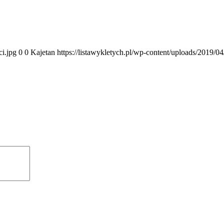
ci.jpg
0
0
Kajetan
https://listawykletych.pl/wp-content/uploads/2019/0