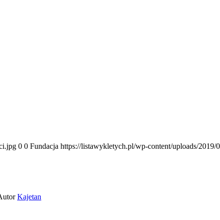
ci.jpg
0
0
Fundacja
https://listawykletych.pl/wp-content/uploads/2019/
Autor
Kajetan