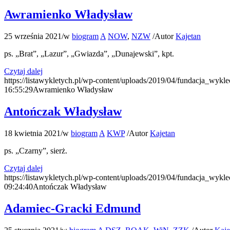
Awramienko Władysław
25 września 2021
/
w
biogram
A
NOW
,
NZW
/
Autor
Kajetan
ps. „Brat”, „Lazur”, „Gwiazda”, „Dunajewski”, kpt.
Czytaj dalej
https://listawykletych.pl/wp-content/uploads/2019/04/fundacja_wykle
16:55:29
Awramienko Władysław
Antończak Władysław
18 kwietnia 2021
/
w
biogram
A
KWP
/
Autor
Kajetan
ps. „Czarny”, sierż.
Czytaj dalej
https://listawykletych.pl/wp-content/uploads/2019/04/fundacja_wykle
09:24:40
Antończak Władysław
Adamiec-Gracki Edmund