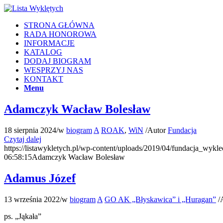
STRONA GŁÓWNA
RADA HONOROWA
INFORMACJE
KATALOG
DODAJ BIOGRAM
WESPRZYJ NAS
KONTAKT
Menu
Adamczyk Wacław Bolesław
18 sierpnia 2024
/
w
biogram
A
ROAK
,
WiN
/
Autor
Fundacja
Czytaj dalej
https://listawykletych.pl/wp-content/uploads/2019/04/fundacja_wykle
06:58:15
Adamczyk Wacław Bolesław
Adamus Józef
13 września 2022
/
w
biogram
A
GO AK „Błyskawica” i „Huragan”
/
ps. „Jąkała”