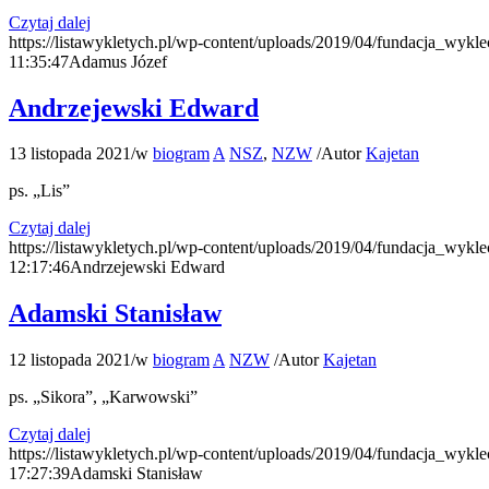
Czytaj dalej
https://listawykletych.pl/wp-content/uploads/2019/04/fundacja_wykle
11:35:47
Adamus Józef
Andrzejewski Edward
13 listopada 2021
/
w
biogram
A
NSZ
,
NZW
/
Autor
Kajetan
ps. „Lis”
Czytaj dalej
https://listawykletych.pl/wp-content/uploads/2019/04/fundacja_wykle
12:17:46
Andrzejewski Edward
Adamski Stanisław
12 listopada 2021
/
w
biogram
A
NZW
/
Autor
Kajetan
ps. „Sikora”, „Karwowski”
Czytaj dalej
https://listawykletych.pl/wp-content/uploads/2019/04/fundacja_wykle
17:27:39
Adamski Stanisław