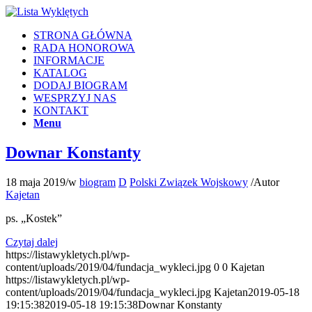
STRONA GŁÓWNA
RADA HONOROWA
INFORMACJE
KATALOG
DODAJ BIOGRAM
WESPRZYJ NAS
KONTAKT
Menu
Downar Konstanty
18 maja 2019
/
w
biogram
D
Polski Związek Wojskowy
/
Autor
Kajetan
ps. „Kostek”
Czytaj dalej
https://listawykletych.pl/wp-
content/uploads/2019/04/fundacja_wykleci.jpg
0
0
Kajetan
https://listawykletych.pl/wp-
content/uploads/2019/04/fundacja_wykleci.jpg
Kajetan
2019-05-18
19:15:38
2019-05-18 19:15:38
Downar Konstanty