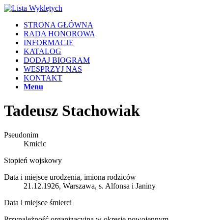
STRONA GŁÓWNA
RADA HONOROWA
INFORMACJE
KATALOG
DODAJ BIOGRAM
WESPRZYJ NAS
KONTAKT
Menu
Tadeusz Stachowiak
Pseudonim
Kmicic
Stopień wojskowy
Data i miejsce urodzenia, imiona rodziców
21.12.1926, Warszawa, s. Alfonsa i Janiny
Data i miejsce śmierci
Przynależność organizacyjna w okresie powojennym