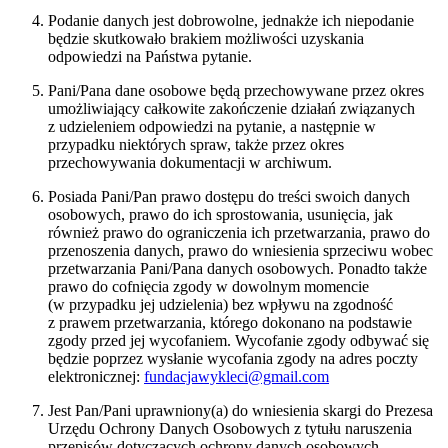
Podanie danych jest dobrowolne, jednakże ich niepodanie
będzie skutkowało brakiem możliwości uzyskania
odpowiedzi na Państwa pytanie.
Pani/Pana dane osobowe będą przechowywane przez okres
umożliwiający całkowite zakończenie działań związanych
z udzieleniem odpowiedzi na pytanie, a następnie w
przypadku niektórych spraw, także przez okres
przechowywania dokumentacji w archiwum.
Posiada Pani/Pan prawo dostępu do treści swoich danych
osobowych, prawo do ich sprostowania, usunięcia, jak
również prawo do ograniczenia ich przetwarzania, prawo do
przenoszenia danych, prawo do wniesienia sprzeciwu wobec
przetwarzania Pani/Pana danych osobowych. Ponadto także
prawo do cofnięcia zgody w dowolnym momencie
(w przypadku jej udzielenia) bez wpływu na zgodność
z prawem przetwarzania, którego dokonano na podstawie
zgody przed jej wycofaniem. Wycofanie zgody odbywać się
będzie poprzez wysłanie wycofania zgody na adres poczty
elektronicznej:
fundacjawykleci@gmail.com
Jest Pan/Pani uprawniony(a) do wniesienia skargi do Prezesa
Urzędu Ochrony Danych Osobowych z tytułu naruszenia
przepisów dotyczących ochrony danych osobowych.