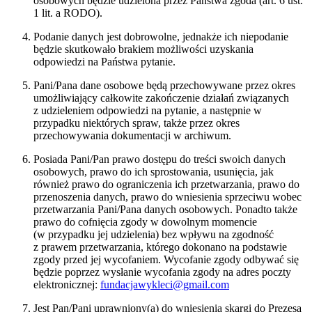
osobowych będzie udzielona przez Państwa zgoda (art. 6 ust.
1 lit. a RODO).
Podanie danych jest dobrowolne, jednakże ich niepodanie
będzie skutkowało brakiem możliwości uzyskania
odpowiedzi na Państwa pytanie.
Pani/Pana dane osobowe będą przechowywane przez okres
umożliwiający całkowite zakończenie działań związanych
z udzieleniem odpowiedzi na pytanie, a następnie w
przypadku niektórych spraw, także przez okres
przechowywania dokumentacji w archiwum.
Posiada Pani/Pan prawo dostępu do treści swoich danych
osobowych, prawo do ich sprostowania, usunięcia, jak
również prawo do ograniczenia ich przetwarzania, prawo do
przenoszenia danych, prawo do wniesienia sprzeciwu wobec
przetwarzania Pani/Pana danych osobowych. Ponadto także
prawo do cofnięcia zgody w dowolnym momencie
(w przypadku jej udzielenia) bez wpływu na zgodność
z prawem przetwarzania, którego dokonano na podstawie
zgody przed jej wycofaniem. Wycofanie zgody odbywać się
będzie poprzez wysłanie wycofania zgody na adres poczty
elektronicznej:
fundacjawykleci@gmail.com
Jest Pan/Pani uprawniony(a) do wniesienia skargi do Prezesa