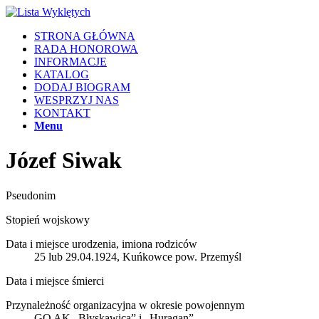
STRONA GŁÓWNA
RADA HONOROWA
INFORMACJE
KATALOG
DODAJ BIOGRAM
WESPRZYJ NAS
KONTAKT
Menu
Józef Siwak
Pseudonim
Stopień wojskowy
Data i miejsce urodzenia, imiona rodziców
25 lub 29.04.1924, Kuńkowce pow. Przemyśl
Data i miejsce śmierci
Przynależność organizacyjna w okresie powojennym
GO AK „Błyskawica” i „Huragan”