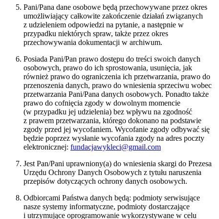
Pani/Pana dane osobowe będą przechowywane przez okres
umożliwiający całkowite zakończenie działań związanych
z udzieleniem odpowiedzi na pytanie, a następnie w
przypadku niektórych spraw, także przez okres
przechowywania dokumentacji w archiwum.
Posiada Pani/Pan prawo dostępu do treści swoich danych
osobowych, prawo do ich sprostowania, usunięcia, jak
również prawo do ograniczenia ich przetwarzania, prawo do
przenoszenia danych, prawo do wniesienia sprzeciwu wobec
przetwarzania Pani/Pana danych osobowych. Ponadto także
prawo do cofnięcia zgody w dowolnym momencie
(w przypadku jej udzielenia) bez wpływu na zgodność
z prawem przetwarzania, którego dokonano na podstawie
zgody przed jej wycofaniem. Wycofanie zgody odbywać się
będzie poprzez wysłanie wycofania zgody na adres poczty
elektronicznej:
fundacjawykleci@gmail.com
Jest Pan/Pani uprawniony(a) do wniesienia skargi do Prezesa
Urzędu Ochrony Danych Osobowych z tytułu naruszenia
przepisów dotyczących ochrony danych osobowych.
Odbiorcami Państwa danych będą: podmioty serwisujące
nasze systemy informatyczne, podmioty dostarczające
i utrzymujące oprogramowanie wykorzystywane w celu