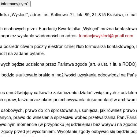
 informacyjnym”
ka „Wyklęci”, adres: os. Kalinowe 21, lok. 89, 31-815 Kraków), e-mail
h osobowych przez Fundację Kwartalnika „Wyklęci” można kontaktowa
poprzez wysłanie wiadomości na adres:
fundacjawykleci@gmail.com
.
 pośrednictwem poczty elektronicznej i/lub formularza kontaktowego,
dzi na zadane pytanie.
ch będzie udzielona przez Państwa zgoda (art. 6 ust. 1 lit. a RODO)
e będzie skutkowało brakiem możliwości uzyskania odpowiedzi na Pań
 umożliwiający całkowite zakończenie działań związanych z udziele
ych spraw, także przez okres przechowywania dokumentacji w archiwum
 osobowych, prawo do ich sprostowania, usunięcia, jak również prawo 
danych, prawo do wniesienia sprzeciwu wobec przetwarzania Pani/Pan
owolnym momencie (w przypadku jej udzielenia) bez wpływu na zgodn
 zgody przed jej wycofaniem. Wycofanie zgody odbywać się będzie po