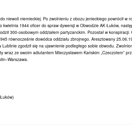
 do niewoli niemieckiej. Po zwolnieniu z obozu jenieckiego powrócił w r
o kwietnia 1944 oficer do spraw dywersji w Obwodzie AK Łuków, nastę
odził 300-osobowym oddziałem partyzanckim. Pozostał w konspiracji.
945 równocześnie dowódca oddziału zbrojnego. Aresztowany 25.06.1
blinie zgodził się na ujawnienie podległego sobie obwodu. Zwolnio
Zabity wraz ze swoim adiutantem Mieczysławem Kańskim „Czeczotem” pr
blin–Warszawa.
 Łuków)