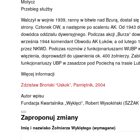
Motycz
Przebieg służby
Walczył w wojnie 1939, ranny w bitwie nad Bzurą, dostał się
strony. Członek OW, a następnie po scaleniu AK. Od 1943 d
dowódca oddziału dywersyjnego. Podczas akcji „Burza” dow
września 1944 komendant Obwodu AK Łuków, a od lutego 1
przez NKWD. Podczas rozmów z funkcjonariuszami WUBP w Lu
więzienia, doprowadził do ujawnienia ok. 400 żołnierzy. 
funkcjonariuszy UBP w zasadzce pod Pociechą na trasie Lu
Więcej informacji
Zdzisław Broński “Uskok”, Pamiętnik, 2004
Autor wpisu
Fundacja Kwartalnika „Wyklęci”, Robert Wysokiński (ŚZŻAK
Zaproponuj zmiany
Imię i nazwisko Żołnierza Wyklętego (wymagane)