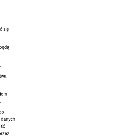
:
ć się
 będą
.
stwa
niem
.
do
a danych
ość
przez