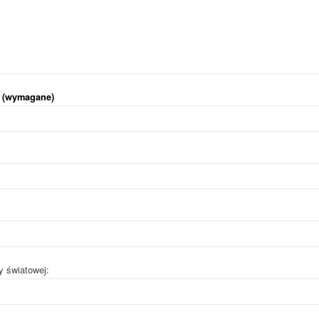
i (wymagane)
y światowej: