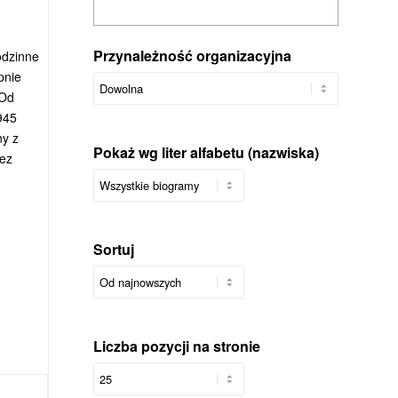
Przynależność organizacyjna
odzinne
pnie
 Od
945
ny z
Pokaż wg liter alfabetu (nazwiska)
zez
Sortuj
Liczba pozycji na stronie