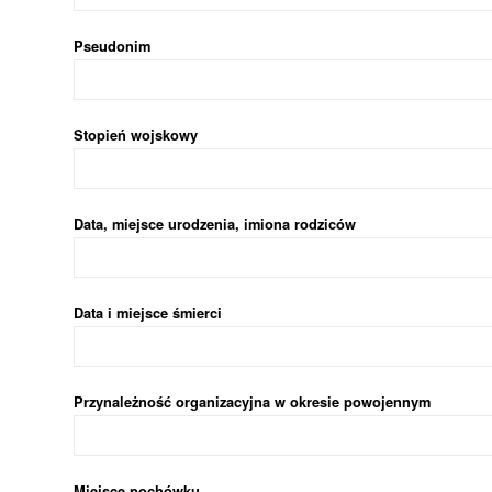
Pseudonim
Stopień wojskowy
Data, miejsce urodzenia, imiona rodziców
Data i miejsce śmierci
Przynależność organizacyjna w okresie powojennym
Miejsce pochówku