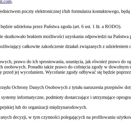
il.com
.
ednictwem poczty elektronicznej i/lub formularza kontaktowego, będ
dzie udzielona przez Państwa zgoda (art. 6 ust. 1 lit. a RODO).
zie skutkowało brakiem możliwości uzyskania odpowiedzi na Państwa p
iwiający całkowite zakończenie działań związanych z udzieleniem od
owych, prawo do ich sprostowania, usunięcia, jak również prawo do og
ych osobowych. Ponadto także prawo do cofnięcia zgody w dowolnym 
 przed jej wycofaniem. Wycofanie zgody odbywać się będzie poprzez 
a Urzędu Ochrony Danych Osobowych z tytułu naruszenia przepisów d
 systemy informatyczne, podmioty dostarczające i utrzymujące opro
pejskiej lub do organizacji międzynarodowych.
ch decyzji, w tym czynności polegających na profilowaniu użytko