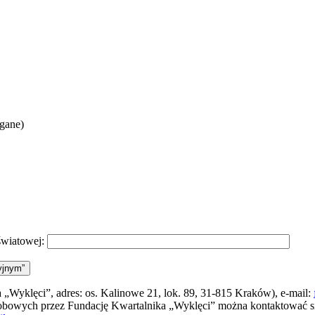
agane)
światowej:
yjnym”
„Wyklęci”, adres: os. Kalinowe 21, lok. 89, 31-815 Kraków), e-mail:
sobowych przez Fundację Kwartalnika „Wyklęci” można kontaktować 