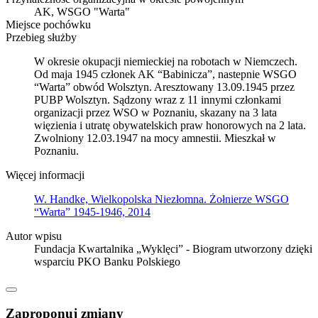
AK, WSGO "Warta"
Miejsce pochówku
Przebieg służby
W okresie okupacji niemieckiej na robotach w Niemczech.
Od maja 1945 członek AK “Babinicza”, nastepnie WSGO
“Warta” obwód Wolsztyn. Aresztowany 13.09.1945 przez
PUBP Wolsztyn. Sądzony wraz z 11 innymi członkami
organizacji przez WSO w Poznaniu, skazany na 3 lata
więzienia i utratę obywatelskich praw honorowych na 2 lata.
Zwolniony 12.03.1947 na mocy amnestii. Mieszkał w
Poznaniu.
Więcej informacji
W. Handke, Wielkopolska Niezłomna. Żołnierze WSGO
“Warta” 1945-1946, 2014
Autor wpisu
Fundacja Kwartalnika „Wyklęci” - Biogram utworzony dzięki
wsparciu PKO Banku Polskiego
Zaproponuj zmiany