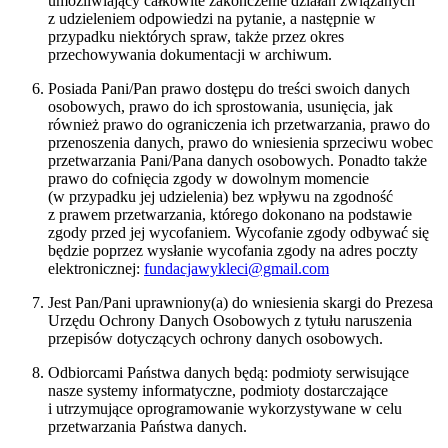
umożliwiający całkowite zakończenie działań związanych
z udzieleniem odpowiedzi na pytanie, a następnie w
przypadku niektórych spraw, także przez okres
przechowywania dokumentacji w archiwum.
Posiada Pani/Pan prawo dostępu do treści swoich danych
osobowych, prawo do ich sprostowania, usunięcia, jak
również prawo do ograniczenia ich przetwarzania, prawo do
przenoszenia danych, prawo do wniesienia sprzeciwu wobec
przetwarzania Pani/Pana danych osobowych. Ponadto także
prawo do cofnięcia zgody w dowolnym momencie
(w przypadku jej udzielenia) bez wpływu na zgodność
z prawem przetwarzania, którego dokonano na podstawie
zgody przed jej wycofaniem. Wycofanie zgody odbywać się
będzie poprzez wysłanie wycofania zgody na adres poczty
elektronicznej:
fundacjawykleci@gmail.com
Jest Pan/Pani uprawniony(a) do wniesienia skargi do Prezesa
Urzędu Ochrony Danych Osobowych z tytułu naruszenia
przepisów dotyczących ochrony danych osobowych.
Odbiorcami Państwa danych będą: podmioty serwisujące
nasze systemy informatyczne, podmioty dostarczające
i utrzymujące oprogramowanie wykorzystywane w celu
przetwarzania Państwa danych.