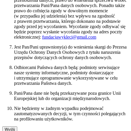
przenoszenia danych, prawo do wniesienia sprzeciwu wobec
przetwarzania Pani/Pana danych osobowych. Ponadto także
prawo do cofnięcia zgody w dowolnym momencie
(w przypadku jej udzielenia) bez wpływu na zgodność
z prawem przetwarzania, którego dokonano na podstawie
zgody przed jej wycofaniem. Wycofanie zgody odbywać się
będzie poprzez wysłanie wycofania zgody na adres poczty
elektronicznej:
fundacjawykleci@gmail.com
Jest Pan/Pani uprawniony(a) do wniesienia skargi do Prezesa
Urzędu Ochrony Danych Osobowych z tytułu naruszenia
przepisów dotyczących ochrony danych osobowych.
Odbiorcami Państwa danych będą: podmioty serwisujące
nasze systemy informatyczne, podmioty dostarczające
i utrzymujące oprogramowanie wykorzystywane w celu
przetwarzania Państwa danych.
Pani/Pana dane nie będą przekazywane poza granice Unii
Europejskiej lub do organizacji międzynarodowych.
Nie będziemy w żadnym wypadku podejmować
zautomatyzowanych decyzji, w tym czynności polegających
na profilowaniu użytkowników.