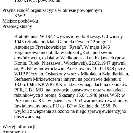
13.04.1973, pow. Konin
Przynależność organizacyjna w okresie powojennym
KWP
Miejsce pochówku
Przebieg służby
Brat Stefana. W 1942 wywieziony do Rzeszy. Od wiosny
1945 członka oddziału Gabriela Feycho “Burego” i
Antoniego Fryszkowskiego “Rysia”. W maju 1946
zorganizował niedobitki w oddział „Kot” pod swoim
dowództwem, działał w Wielkopolsce i na Kujawach (pow.
Konin, Turek, Nieszawa i Włocławek). 22.02.1947 ujawnił
się PUBP w Inowrocławiu. Aresztowany 16.01.1948 przez
WUBP Poznań. Oskarżony wraz z Mikołajem Szkudlarkiem,
Stefanem Mirkiewiczem i innymi na podstawie dekretu z
13.05.1946, KKWP i KK o udział w napadach na członków
PPR, UB i MO, na instytucje państwowe oraz w napadach
rabunkowych z bronią. Skazany 15.04.1948 przez WSR w
Poznaniu na 8 lat więzienia, w 1953 warunkowo zwolniony.
Inwigilowany przez PU ds. BP w Koninie do 1956. Po
wyjściu z więzienia założono na niego sprawę ewidencyjno-
obserwacyjną.
Więcej informacji
Autor wpisu