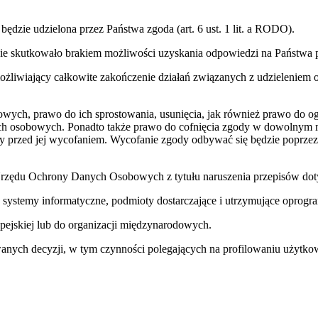
dzie udzielona przez Państwa zgoda (art. 6 ust. 1 lit. a RODO).
zie skutkowało brakiem możliwości uzyskania odpowiedzi na Państwa p
iwiający całkowite zakończenie działań związanych z udzieleniem od
owych, prawo do ich sprostowania, usunięcia, jak również prawo do og
ych osobowych. Ponadto także prawo do cofnięcia zgody w dowolnym 
 przed jej wycofaniem. Wycofanie zgody odbywać się będzie poprzez 
a Urzędu Ochrony Danych Osobowych z tytułu naruszenia przepisów d
 systemy informatyczne, podmioty dostarczające i utrzymujące opro
pejskiej lub do organizacji międzynarodowych.
ch decyzji, w tym czynności polegających na profilowaniu użytko