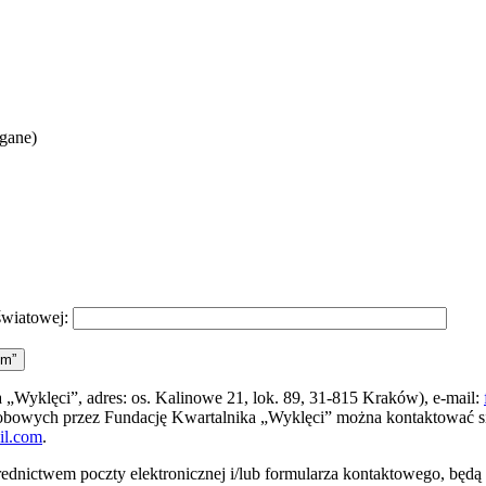
agane)
światowej:
ym”
„Wyklęci”, adres: os. Kalinowe 21, lok. 89, 31-815 Kraków), e-mail:
sobowych przez Fundację Kwartalnika „Wyklęci” można kontaktować 
il.com
.
ednictwem poczty elektronicznej i/lub formularza kontaktowego, będ