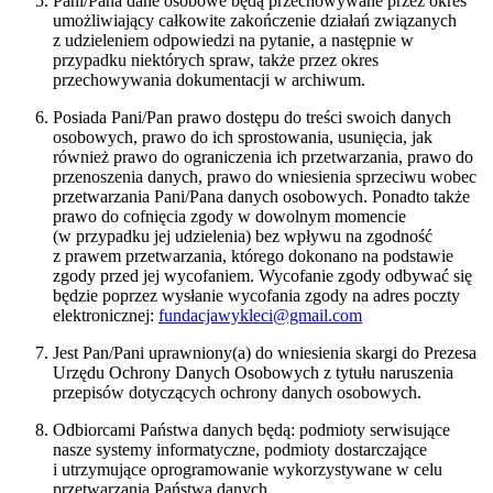
Pani/Pana dane osobowe będą przechowywane przez okres
umożliwiający całkowite zakończenie działań związanych
z udzieleniem odpowiedzi na pytanie, a następnie w
przypadku niektórych spraw, także przez okres
przechowywania dokumentacji w archiwum.
Posiada Pani/Pan prawo dostępu do treści swoich danych
osobowych, prawo do ich sprostowania, usunięcia, jak
również prawo do ograniczenia ich przetwarzania, prawo do
przenoszenia danych, prawo do wniesienia sprzeciwu wobec
przetwarzania Pani/Pana danych osobowych. Ponadto także
prawo do cofnięcia zgody w dowolnym momencie
(w przypadku jej udzielenia) bez wpływu na zgodność
z prawem przetwarzania, którego dokonano na podstawie
zgody przed jej wycofaniem. Wycofanie zgody odbywać się
będzie poprzez wysłanie wycofania zgody na adres poczty
elektronicznej:
fundacjawykleci@gmail.com
Jest Pan/Pani uprawniony(a) do wniesienia skargi do Prezesa
Urzędu Ochrony Danych Osobowych z tytułu naruszenia
przepisów dotyczących ochrony danych osobowych.
Odbiorcami Państwa danych będą: podmioty serwisujące
nasze systemy informatyczne, podmioty dostarczające
i utrzymujące oprogramowanie wykorzystywane w celu
przetwarzania Państwa danych.