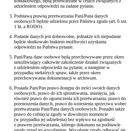
kontaktowego, będą przetwarzane w celach związanych z
udzieleniem odpowiedzi na zadane pytanie.
Podstawą prawną przetwarzania Pani/Pana danych
osobowych będzie udzielona przez Państwa zgoda (art. 6 ust.
1 lit. a RODO).
Podanie danych jest dobrowolne, jednakże ich niepodanie
będzie skutkowało brakiem możliwości uzyskania
odpowiedzi na Państwa pytanie.
Pani/Pana dane osobowe będą przechowywane przez okres
umożliwiający całkowite zakończenie działań związanych
z udzieleniem odpowiedzi na pytanie, a następnie w
przypadku niektórych spraw, także przez okres
przechowywania dokumentacji w archiwum.
Posiada Pani/Pan prawo dostępu do treści swoich danych
osobowych, prawo do ich sprostowania, usunięcia, jak
również prawo do ograniczenia ich przetwarzania, prawo do
przenoszenia danych, prawo do wniesienia sprzeciwu wobec
przetwarzania Pani/Pana danych osobowych. Ponadto także
prawo do cofnięcia zgody w dowolnym momencie
(w przypadku jej udzielenia) bez wpływu na zgodność
z prawem przetwarzania, którego dokonano na podstawie
zgody przed jej wycofaniem. Wycofanie zgody odbywać się