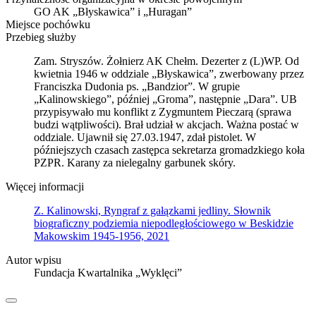
GO AK „Błyskawica” i „Huragan”
Miejsce pochówku
Przebieg służby
Zam. Stryszów. Żołnierz AK Chełm. Dezerter z (L)WP. Od
kwietnia 1946 w oddziale „Błyskawica”, zwerbowany przez
Franciszka Dudonia ps. „Bandzior”. W grupie
„Kalinowskiego”, później „Groma”, następnie „Dara”. UB
przypisywało mu konflikt z Zygmuntem Pieczarą (sprawa
budzi wątpliwości). Brał udział w akcjach. Ważna postać w
oddziale. Ujawnił się 27.03.1947, zdał pistolet. W
późniejszych czasach zastępca sekretarza gromadzkiego koła
PZPR. Karany za nielegalny garbunek skóry.
Więcej informacji
Z. Kalinowski, Ryngraf z gałązkami jedliny. Słownik
biograficzny podziemia niepodległościowego w Beskidzie
Makowskim 1945-1956, 2021
Autor wpisu
Fundacja Kwartalnika „Wyklęci”