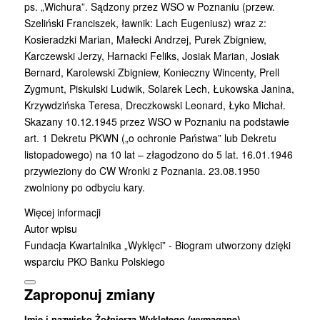
ps. „Wichura”. Sądzony przez WSO w Poznaniu (przew.
Szeliński Franciszek, ławnik: Lach Eugeniusz) wraz z:
Kosieradzki Marian, Małecki Andrzej, Purek Zbigniew,
Karczewski Jerzy, Harnacki Feliks, Josiak Marian, Josiak
Bernard, Karolewski Zbigniew, Konieczny Wincenty, Prell
Zygmunt, Piskulski Ludwik, Solarek Lech, Łukowska Janina,
Krzywdzińska Teresa, Dreczkowski Leonard, Łyko Michał.
Skazany 10.12.1945 przez WSO w Poznaniu na podstawie
art. 1 Dekretu PKWN („o ochronie Państwa” lub Dekretu
listopadowego) na 10 lat – złagodzono do 5 lat. 16.01.1946
przywieziony do CW Wronki z Poznania. 23.08.1950
zwolniony po odbyciu kary.
Więcej informacji
Autor wpisu
Fundacja Kwartalnika „Wyklęci” - Biogram utworzony dzięki
wsparciu PKO Banku Polskiego
Zaproponuj zmiany
Imię i nazwisko Żołnierza Wyklętego (wymagane)