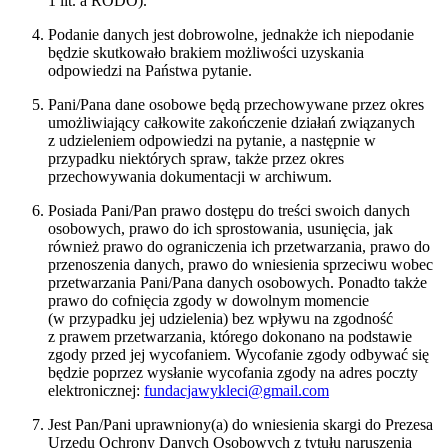
1 lit. a RODO).
Podanie danych jest dobrowolne, jednakże ich niepodanie
będzie skutkowało brakiem możliwości uzyskania
odpowiedzi na Państwa pytanie.
Pani/Pana dane osobowe będą przechowywane przez okres
umożliwiający całkowite zakończenie działań związanych
z udzieleniem odpowiedzi na pytanie, a następnie w
przypadku niektórych spraw, także przez okres
przechowywania dokumentacji w archiwum.
Posiada Pani/Pan prawo dostępu do treści swoich danych
osobowych, prawo do ich sprostowania, usunięcia, jak
również prawo do ograniczenia ich przetwarzania, prawo do
przenoszenia danych, prawo do wniesienia sprzeciwu wobec
przetwarzania Pani/Pana danych osobowych. Ponadto także
prawo do cofnięcia zgody w dowolnym momencie
(w przypadku jej udzielenia) bez wpływu na zgodność
z prawem przetwarzania, którego dokonano na podstawie
zgody przed jej wycofaniem. Wycofanie zgody odbywać się
będzie poprzez wysłanie wycofania zgody na adres poczty
elektronicznej:
fundacjawykleci@gmail.com
Jest Pan/Pani uprawniony(a) do wniesienia skargi do Prezesa
Urzędu Ochrony Danych Osobowych z tytułu naruszenia