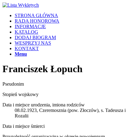
STRONA GŁÓWNA
RADA HONOROWA
INFORMACJE
KATALOG
DODAJ BIOGRAM
WESPRZYJ NAS
KONTAKT
Menu
Franciszek Łopuch
Pseudonim
Stopień wojskowy
Data i miejsce urodzenia, imiona rodziców
08.02.1923, Czeremosznia (pow. Złoczów), s. Tadeusza i
Rozalii
Data i miejsce śmierci
Przynależność organizacyjna w okresie powojennym