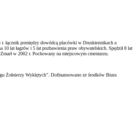
4 r. łącznik pomiędzy dowódcą placówki w Druskiennikach a
10 lat łagrów i 5 lat pozbawienia praw obywatelskich. Spędził 8 lat
rz. Zmarł w 2002 r. Pochowany na miejscowym cmentarzu.
ogu Żołnierzy Wyklętych”. Dofinansowano ze środków Biura