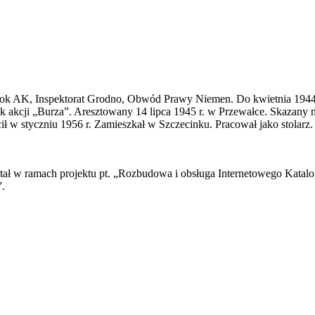
łystok AK, Inspektorat Grodno, Obwód Prawy Niemen. Do kwietnia 194
akcji „Burza”. Aresztowany 14 lipca 1945 r. w Przewałce. Skazany na 
cił w styczniu 1956 r. Zamieszkał w Szczecinku. Pracował jako stola
ał w ramach projektu pt. „Rozbudowa i obsługa Internetowego Katal
.