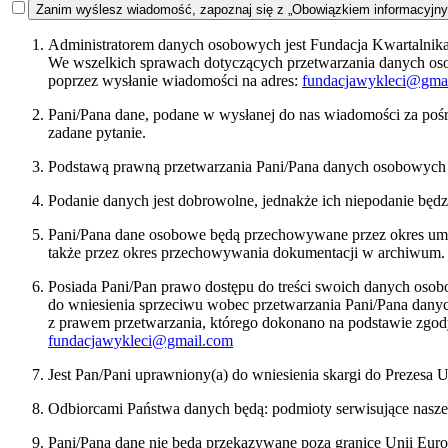
Zanim wyślesz wiadomość, zapoznaj się z „Obowiązkiem informacyjn
Administratorem danych osobowych jest Fundacja Kwartalnika 
We wszelkich sprawach dotyczących przetwarzania danych o
poprzez wysłanie wiadomości na adres:
fundacjawykleci@gma
Pani/Pana dane, podane w wysłanej do nas wiadomości za pośr
zadane pytanie.
Podstawą prawną przetwarzania Pani/Pana danych osobowych bę
Podanie danych jest dobrowolne, jednakże ich niepodanie będ
Pani/Pana dane osobowe będą przechowywane przez okres umożl
także przez okres przechowywania dokumentacji w archiwum.
Posiada Pani/Pan prawo dostępu do treści swoich danych osob
do wniesienia sprzeciwu wobec przetwarzania Pani/Pana dan
z prawem przetwarzania, którego dokonano na podstawie zgody
fundacjawykleci@gmail.com
Jest Pan/Pani uprawniony(a) do wniesienia skargi do Prezes
Odbiorcami Państwa danych będą: podmioty serwisujące nasze
Pani/Pana dane nie będą przekazywane poza granice Unii Euro