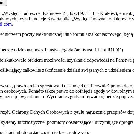
ym”
„Wyklęci”, adres: os. Kalinowe 21, lok. 89, 31-815 Kraków), e-mail:
sobowych przez Fundację Kwartalnika „Wyklęci” można kontaktować 
il.com
.
ednictwem poczty elektronicznej i/lub formularza kontaktowego, będ
dzie udzielona przez Państwa zgoda (art. 6 ust. 1 lit. a RODO).
zie skutkowało brakiem możliwości uzyskania odpowiedzi na Państwa p
iwiający całkowite zakończenie działań związanych z udzieleniem od
owych, prawo do ich sprostowania, usunięcia, jak również prawo do og
ych osobowych. Ponadto także prawo do cofnięcia zgody w dowolnym 
 przed jej wycofaniem. Wycofanie zgody odbywać się będzie poprzez 
a Urzędu Ochrony Danych Osobowych z tytułu naruszenia przepisów d
 systemy informatyczne, podmioty dostarczające i utrzymujące opro
pejskiej lub do organizacji międzynarodowych.