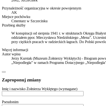
2002, Szczecinek
Przynależność organizacyjna w okresie powojennym
AK
Miejsce pochówku
Cmentarz w Szczecinku
Przebieg służby
W konspiracji od sierpnia 1941 r. w strukturach Okręgu Bia
oddziałem ppor. Mieczysława Niedzińskiego „Mena”. Uczestnik 
przy ciężkich pracach w radzieckich łagrach. Do Polski powró
Więcej informacji
Autor wpisu
Jerzy Kurstak (Muzeum Żołnierzy Wyklętych) - Biogram powst
„Niepodległa” w ramach Programu Dotacyjnego „Niepodległa”
Zaproponuj zmiany
Imię i nazwisko Żołnierza Wyklętego (wymagane)
Pseudonim