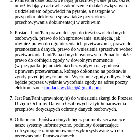
Pani/Pana dane osobowe będą przechowywane przez okres
umożliwiający całkowite zakończenie działań związanych
z udzieleniem odpowiedzi na pytanie, a następnie w
przypadku niektórych spraw, także przez okres
przechowywania dokumentacji w archiwum.
Posiada Pani/Pan prawo dostępu do treści swoich danych
osobowych, prawo do ich sprostowania, usunięcia, jak
również prawo do ograniczenia ich przetwarzania, prawo do
przenoszenia danych, prawo do wniesienia sprzeciwu wobec
przetwarzania Pani/Pana danych osobowych. Ponadto także
prawo do cofnięcia zgody w dowolnym momencie
(w przypadku jej udzielenia) bez wpływu na zgodność
z prawem przetwarzania, którego dokonano na podstawie
zgody przed jej wycofaniem. Wycofanie zgody odbywać się
będzie poprzez wysłanie wycofania zgody na adres poczty
elektronicznej:
fundacjawykleci@gmail.com
Jest Pan/Pani uprawniony(a) do wniesienia skargi do Prezesa
Urzędu Ochrony Danych Osobowych z tytułu naruszenia
przepisów dotyczących ochrony danych osobowych.
Odbiorcami Państwa danych będą: podmioty serwisujące
nasze systemy informatyczne, podmioty dostarczające
i utrzymujące oprogramowanie wykorzystywane w celu
przetwarzania Państwa danych.