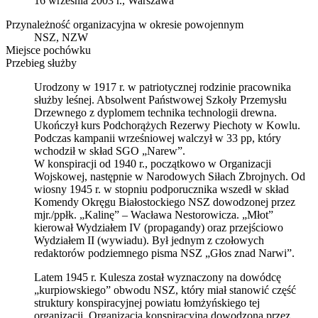
16 września 2003 r., Warszawa
Przynależność organizacyjna w okresie powojennym
NSZ, NZW
Miejsce pochówku
Przebieg służby
Urodzony w 1917 r. w patriotycznej rodzinie pracownika
służby leśnej. Absolwent Państwowej Szkoły Przemysłu
Drzewnego z dyplomem technika technologii drewna.
Ukończył kurs Podchorążych Rezerwy Piechoty w Kowlu.
Podczas kampanii wrześniowej walczył w 33 pp, który
wchodził w skład SGO „Narew”.
W konspiracji od 1940 r., początkowo w Organizacji
Wojskowej, następnie w Narodowych Siłach Zbrojnych. Od
wiosny 1945 r. w stopniu podporucznika wszedł w skład
Komendy Okręgu Białostockiego NSZ dowodzonej przez
mjr./ppłk. „Kalinę” – Wacława Nestorowicza. „Młot”
kierował Wydziałem IV (propagandy) oraz przejściowo
Wydziałem II (wywiadu). Był jednym z czołowych
redaktorów podziemnego pisma NSZ „Głos znad Narwi”.
Latem 1945 r. Kulesza został wyznaczony na dowódcę
„kurpiowskiego” obwodu NSZ, który miał stanowić część
struktury konspiracyjnej powiatu łomżyńskiego tej
organizacji. Organizacja konspiracyjna dowodzona przez