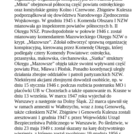
„Młota” obejmował północną część powiatu ostrołęckiego
oraz łomżyńskie gminy Kolno i Czerwone. Zbigniew Kulesza
podporządkował się dowództwu Narodowego Zjednoczenia
Wojskowego. W grudniu 1945 r. Komenda Obszaru I NZW
mianowała go inspektorem powiatów północnych b. II
Okręgu NSZ. Prawdopodobnie w połowie 1946 r. został
mianowany komendantem Mazowieckiego Okręgu NZW o
krypt. „Mazowsze”. Zdołał odtworzyć sprawną organizację
konspiracyjną, kierowaną przez Komendę Okręgu, której
podlegały cztery Komendy Powiatowe: ostrołęcka,
przasnyska, makowska, ciechanowska. „Siatka” struktury
Okręgu „Mazowsze” objęła także swoimi wpływami część
powiatu Pisz, Mława i Płońsk. Ponadto koordynacji uległy
działania zbrojne oddziałów i patroli partyzanckich NZW.
Niektórymi akcjami zbrojnymi dowodził osobiście, np. w
dniu 15 stycznia 1946 r. podczas rozbicia posterunku MO i
placówki UB w Chorzelach a także opanowanie m. Krasne w
dniu 13 września. W marcu 1947 roku wyjechał do
Warszawy a następnie na Dolny Śląsk. 22 marca ujawnił się
w ramach amnestii w Wałbrzychu, wraz z żoną Genowefą,
także członkiem NZW. Zbigniew i Genowefa Kulesza zostali
aresztowani 1 grudnia 1947 r. przez Wojewódzki Urząd
Bezpieczeństwa Publicznego w Warszawie. Po śledztwie, w
dniu 23 maja 1949 r. został skazany na karę dożywotniego
więzienia, z którego został zwolniony 19 grudnia 1956 r.