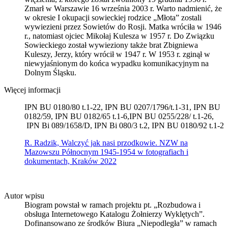
Zmarł w Warszawie 16 września 2003 r. Warto nadmienić, że
w okresie I okupacji sowieckiej rodzice „Młota” zostali
wywiezieni przez Sowietów do Rosji. Matka wróciła w 1946
r., natomiast ojciec Mikołaj Kulesza w 1957 r. Do Związku
Sowieckiego został wywieziony także brat Zbigniewa
Kuleszy, Jerzy, który wrócił w 1947 r. W 1953 r. zginął w
niewyjaśnionym do końca wypadku komunikacyjnym na
Dolnym Śląsku.
Więcej informacji
IPN BU 0180/80 t.1-22, IPN BU 0207/1796/t.1-31, IPN BU
0182/59, IPN BU 0182/65 t.1-6,IPN BU 0255/228/ t.1-26,
IPN Bi 089/1658/D, IPN Bi 080/3 t.2, IPN BU 0180/92 t.1-2
R. Radzik, Walczyć jak nasi przodkowie. NZW na
Mazowszu Północnym 1945-1954 w fotografiach i
dokumentach, Kraków 2022
Autor wpisu
Biogram powstał w ramach projektu pt. „Rozbudowa i
obsługa Internetowego Katalogu Żołnierzy Wyklętych”.
Dofinansowano ze środków Biura „Niepodległa” w ramach