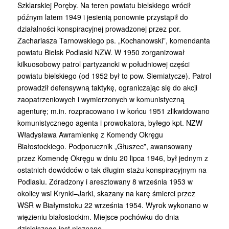
Szklarskiej Poręby. Na teren powiatu bielskiego wrócił
późnym latem 1949 i jesienią ponownie przystąpił do
działalności konspiracyjnej prowadzonej przez por.
Zachariasza Tarnowskiego ps. „Kochanowski”, komendanta
powiatu Bielsk Podlaski NZW. W 1950 zorganizował
kilkuosobowy patrol partyzancki w południowej części
powiatu bielskiego (od 1952 był to pow. Siemiatycze). Patrol
prowadził defensywną taktykę, ograniczając się do akcji
zaopatrzeniowych i wymierzonych w komunistyczną
agenturę; m.in. rozpracowano i w końcu 1951 zlikwidowano
komunistycznego agenta i prowokatora, byłego kpt. NZW
Władysława Awramienkę z Komendy Okręgu
Białostockiego. Podporucznik „Głuszec”, awansowany
przez Komendę Okręgu w dniu 20 lipca 1946, był jednym z
ostatnich dowódców o tak długim stażu konspiracyjnym na
Podlasiu. Zdradzony i aresztowany 8 września 1953 w
okolicy wsi Krynki–Jarki, skazany na karę śmierci przez
WSR w Białymstoku 22 września 1954. Wyrok wykonano w
więzieniu białostockim. Miejsce pochówku do dnia
dzisiejszego jest nieznane.