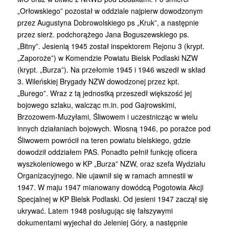
„Orłowskiego” pozostał w oddziale najpierw dowodzonym
przez Augustyna Dobrowolskiego ps „Kruk”, a następnie
przez sierż. podchorążego Jana Boguszewskiego ps.
„Bitny”. Jesienią 1945 został inspektorem Rejonu 3 (krypt.
„Zaporoże”) w Komendzie Powiatu Bielsk Podlaski NZW
(krypt. „Burza”). Na przełomie 1945 i 1946 wszedł w skład
3. Wileńskiej Brygady NZW dowodzonej przez kpt.
„Burego”. Wraz z tą jednostką przeszedł większość jej
bojowego szlaku, walcząc m.in. pod Gajrowskimi,
Brzozowem-Muzyłami, Śliwowem i uczestnicząc w wielu
innych działaniach bojowych. Wiosną 1946, po porażce pod
Śliwowem powrócił na teren powiatu bielskiego, gdzie
dowodził oddziałem PAS. Ponadto pełnił funkcję oficera
wyszkoleniowego w KP „Burza” NZW, oraz szefa Wydziału
Organizacyjnego. Nie ujawnił się w ramach amnestii w
1947. W maju 1947 mianowany dowódcą Pogotowia Akcji
Specjalnej w KP Bielsk Podlaski. Od jesieni 1947 zaczął się
ukrywać. Latem 1948 posługując się fałszywymi
dokumentami wyjechał do Jeleniej Góry, a następnie