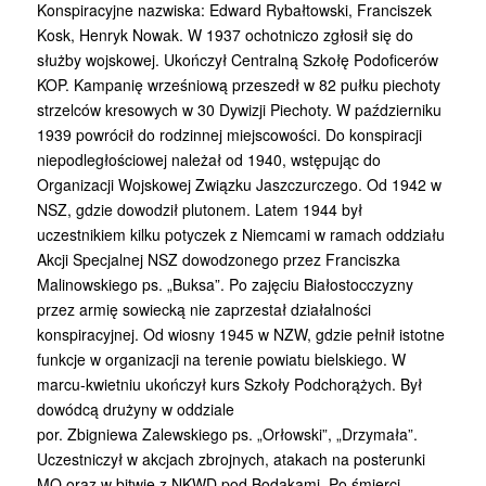
Konspiracyjne nazwiska: Edward Rybałtowski, Franciszek
Kosk, Henryk Nowak. W 1937 ochotniczo zgłosił się do
służby wojskowej. Ukończył Centralną Szkołę Podoficerów
KOP. Kampanię wrześniową przeszedł w 82 pułku piechoty
strzelców kresowych w 30 Dywizji Piechoty. W październiku
1939 powrócił do rodzinnej miejscowości. Do konspiracji
niepodległościowej należał od 1940, wstępując do
Organizacji Wojskowej Związku Jaszczurczego. Od 1942 w
NSZ, gdzie dowodził plutonem. Latem 1944 był
uczestnikiem kilku potyczek z Niemcami w ramach oddziału
Akcji Specjalnej NSZ dowodzonego przez Franciszka
Malinowskiego ps. „Buksa”. Po zajęciu Białostocczyzny
przez armię sowiecką nie zaprzestał działalności
konspiracyjnej. Od wiosny 1945 w NZW, gdzie pełnił istotne
funkcje w organizacji na terenie powiatu bielskiego. W
marcu-kwietniu ukończył kurs Szkoły Podchorążych. Był
dowódcą drużyny w oddziale
por. Zbigniewa Zalewskiego ps. „Orłowski”, „Drzymała”.
Uczestniczył w akcjach zbrojnych, atakach na posterunki
MO oraz w bitwie z NKWD pod Bodakami. Po śmierci