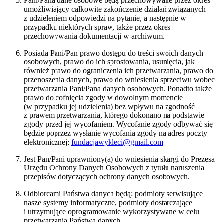
Pani/Pana dane osobowe będą przechowywane przez okres
umożliwiający całkowite zakończenie działań związanych
z udzieleniem odpowiedzi na pytanie, a następnie w
przypadku niektórych spraw, także przez okres
przechowywania dokumentacji w archiwum.
Posiada Pani/Pan prawo dostępu do treści swoich danych
osobowych, prawo do ich sprostowania, usunięcia, jak
również prawo do ograniczenia ich przetwarzania, prawo do
przenoszenia danych, prawo do wniesienia sprzeciwu wobec
przetwarzania Pani/Pana danych osobowych. Ponadto także
prawo do cofnięcia zgody w dowolnym momencie
(w przypadku jej udzielenia) bez wpływu na zgodność
z prawem przetwarzania, którego dokonano na podstawie
zgody przed jej wycofaniem. Wycofanie zgody odbywać się
będzie poprzez wysłanie wycofania zgody na adres poczty
elektronicznej:
fundacjawykleci@gmail.com
Jest Pan/Pani uprawniony(a) do wniesienia skargi do Prezesa
Urzędu Ochrony Danych Osobowych z tytułu naruszenia
przepisów dotyczących ochrony danych osobowych.
Odbiorcami Państwa danych będą: podmioty serwisujące
nasze systemy informatyczne, podmioty dostarczające
i utrzymujące oprogramowanie wykorzystywane w celu
przetwarzania Państwa danych.