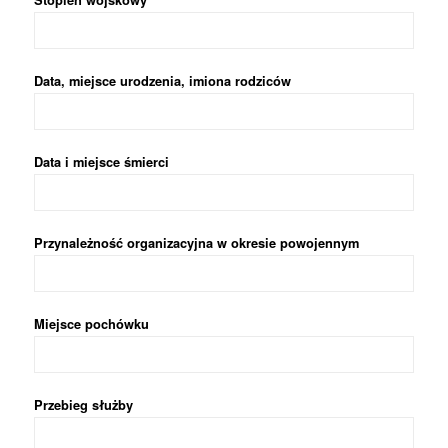
Stopień wojskowy
Data, miejsce urodzenia, imiona rodziców
Data i miejsce śmierci
Przynależność organizacyjna w okresie powojennym
Miejsce pochówku
Przebieg służby