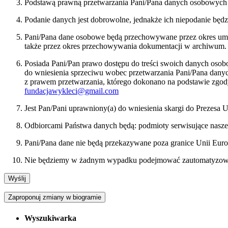
Podstawą prawną przetwarzania Pani/Pana danych osobowych bę
Podanie danych jest dobrowolne, jednakże ich niepodanie będ
Pani/Pana dane osobowe będą przechowywane przez okres umożl
także przez okres przechowywania dokumentacji w archiwum.
Posiada Pani/Pan prawo dostępu do treści swoich danych osob
do wniesienia sprzeciwu wobec przetwarzania Pani/Pana dan
z prawem przetwarzania, którego dokonano na podstawie zgody
fundacjawykleci@gmail.com
Jest Pan/Pani uprawniony(a) do wniesienia skargi do Prezes
Odbiorcami Państwa danych będą: podmioty serwisujące nasze
Pani/Pana dane nie będą przekazywane poza granice Unii Euro
Nie będziemy w żadnym wypadku podejmować zautomatyzowany
Zaproponuj zmiany w biogramie
Wyszukiwarka