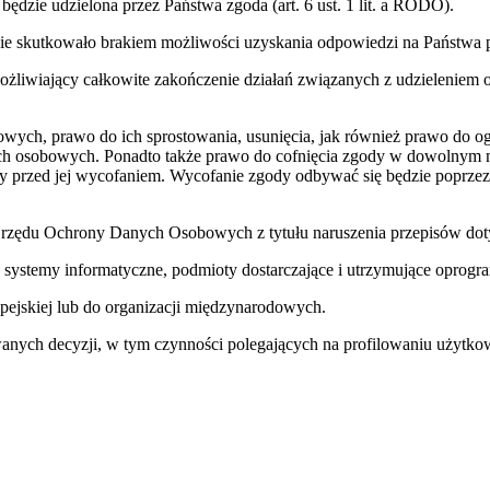
dzie udzielona przez Państwa zgoda (art. 6 ust. 1 lit. a RODO).
zie skutkowało brakiem możliwości uzyskania odpowiedzi na Państwa p
iwiający całkowite zakończenie działań związanych z udzieleniem od
owych, prawo do ich sprostowania, usunięcia, jak również prawo do og
ych osobowych. Ponadto także prawo do cofnięcia zgody w dowolnym 
 przed jej wycofaniem. Wycofanie zgody odbywać się będzie poprzez 
a Urzędu Ochrony Danych Osobowych z tytułu naruszenia przepisów d
 systemy informatyczne, podmioty dostarczające i utrzymujące opro
pejskiej lub do organizacji międzynarodowych.
ch decyzji, w tym czynności polegających na profilowaniu użytko