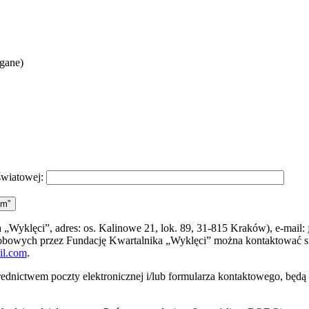
agane)
światowej:
ym”
„Wyklęci”, adres: os. Kalinowe 21, lok. 89, 31-815 Kraków), e-mail:
sobowych przez Fundację Kwartalnika „Wyklęci” można kontaktować 
il.com
.
ednictwem poczty elektronicznej i/lub formularza kontaktowego, będ