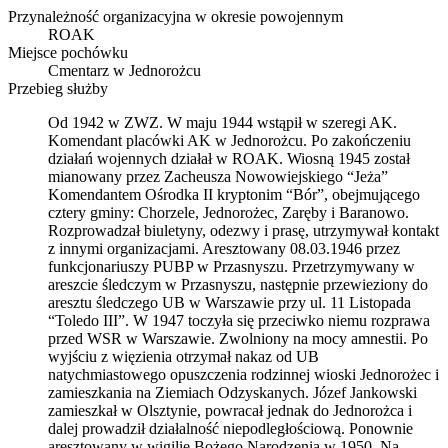
Przynależność organizacyjna w okresie powojennym
ROAK
Miejsce pochówku
Cmentarz w Jednorożcu
Przebieg służby
Od 1942 w ZWZ. W maju 1944 wstąpił w szeregi AK.
Komendant placówki AK w Jednorożcu. Po zakończeniu
działań wojennych działał w ROAK. Wiosną 1945 został
mianowany przez Zacheusza Nowowiejskiego “Jeża”
Komendantem Ośrodka II kryptonim “Bór”, obejmującego
cztery gminy: Chorzele, Jednorożec, Zaręby i Baranowo.
Rozprowadzał biuletyny, odezwy i prasę, utrzymywał kontakt
z innymi organizacjami. Aresztowany 08.03.1946 przez
funkcjonariuszy PUBP w Przasnyszu. Przetrzymywany w
areszcie śledczym w Przasnyszu, następnie przewieziony do
aresztu śledczego UB w Warszawie przy ul. 11 Listopada
“Toledo III”. W 1947 toczyła się przeciwko niemu rozprawa
przed WSR w Warszawie. Zwolniony na mocy amnestii. Po
wyjściu z więzienia otrzymał nakaz od UB
natychmiastowego opuszczenia rodzinnej wioski Jednorożec i
zamieszkania na Ziemiach Odzyskanych. Józef Jankowski
zamieszkał w Olsztynie, powracał jednak do Jednorożca i
dalej prowadził działalność niepodległościową. Ponownie
aresztowany w wigilię Bożego Narodzenia w 1950. Na