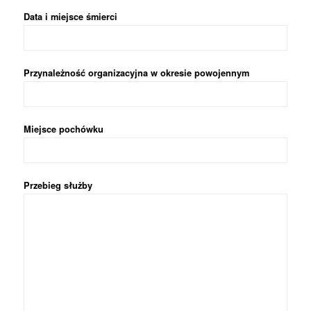
Data i miejsce śmierci
Przynależność organizacyjna w okresie powojennym
Miejsce pochówku
Przebieg służby