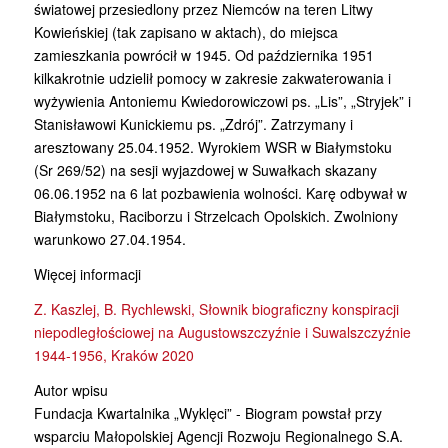
światowej przesiedlony przez Niemców na teren Litwy
Kowieńskiej (tak zapisano w aktach), do miejsca
zamieszkania powrócił w 1945. Od października 1951
kilkakrotnie udzielił pomocy w zakresie zakwaterowania i
wyżywienia Antoniemu Kwiedorowiczowi ps. „Lis”, „Stryjek” i
Stanisławowi Kunickiemu ps. „Zdrój”. Zatrzymany i
aresztowany 25.04.1952. Wyrokiem WSR w Białymstoku
(Sr 269/52) na sesji wyjazdowej w Suwałkach skazany
06.06.1952 na 6 lat pozbawienia wolności. Karę odbywał w
Białymstoku, Raciborzu i Strzelcach Opolskich. Zwolniony
warunkowo 27.04.1954.
Więcej informacji
Z. Kaszlej, B. Rychlewski, Słownik biograficzny konspiracji
niepodległościowej na Augustowszczyźnie i Suwalszczyźnie
1944-1956, Kraków 2020
Autor wpisu
Fundacja Kwartalnika „Wyklęci” - Biogram powstał przy
wsparciu Małopolskiej Agencji Rozwoju Regionalnego S.A.