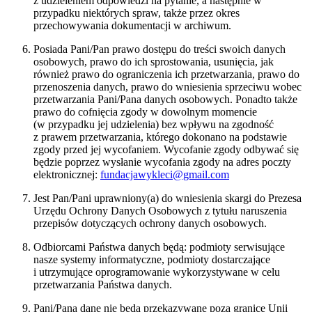
z udzieleniem odpowiedzi na pytanie, a następnie w
przypadku niektórych spraw, także przez okres
przechowywania dokumentacji w archiwum.
Posiada Pani/Pan prawo dostępu do treści swoich danych
osobowych, prawo do ich sprostowania, usunięcia, jak
również prawo do ograniczenia ich przetwarzania, prawo do
przenoszenia danych, prawo do wniesienia sprzeciwu wobec
przetwarzania Pani/Pana danych osobowych. Ponadto także
prawo do cofnięcia zgody w dowolnym momencie
(w przypadku jej udzielenia) bez wpływu na zgodność
z prawem przetwarzania, którego dokonano na podstawie
zgody przed jej wycofaniem. Wycofanie zgody odbywać się
będzie poprzez wysłanie wycofania zgody na adres poczty
elektronicznej:
fundacjawykleci@gmail.com
Jest Pan/Pani uprawniony(a) do wniesienia skargi do Prezesa
Urzędu Ochrony Danych Osobowych z tytułu naruszenia
przepisów dotyczących ochrony danych osobowych.
Odbiorcami Państwa danych będą: podmioty serwisujące
nasze systemy informatyczne, podmioty dostarczające
i utrzymujące oprogramowanie wykorzystywane w celu
przetwarzania Państwa danych.
Pani/Pana dane nie będą przekazywane poza granice Unii