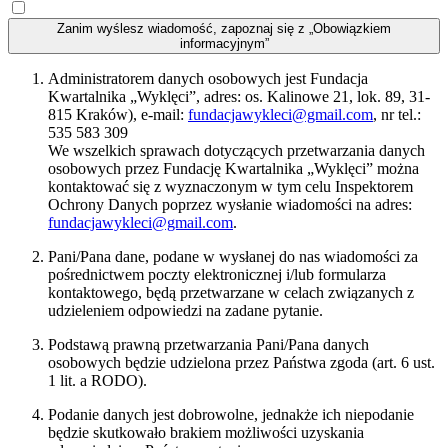
Zanim wyślesz wiadomość, zapoznaj się z „Obowiązkiem
informacyjnym”
Administratorem danych osobowych jest Fundacja
Kwartalnika „Wyklęci”, adres: os. Kalinowe 21, lok. 89, 31-
815 Kraków), e-mail:
fundacjawykleci@gmail.com
, nr tel.:
535 583 309
We wszelkich sprawach dotyczących przetwarzania danych
osobowych przez Fundację Kwartalnika „Wyklęci” można
kontaktować się z wyznaczonym w tym celu Inspektorem
Ochrony Danych poprzez wysłanie wiadomości na adres:
fundacjawykleci@gmail.com
.
Pani/Pana dane, podane w wysłanej do nas wiadomości za
pośrednictwem poczty elektronicznej i/lub formularza
kontaktowego, będą przetwarzane w celach związanych z
udzieleniem odpowiedzi na zadane pytanie.
Podstawą prawną przetwarzania Pani/Pana danych
osobowych będzie udzielona przez Państwa zgoda (art. 6 ust.
1 lit. a RODO).
Podanie danych jest dobrowolne, jednakże ich niepodanie
będzie skutkowało brakiem możliwości uzyskania