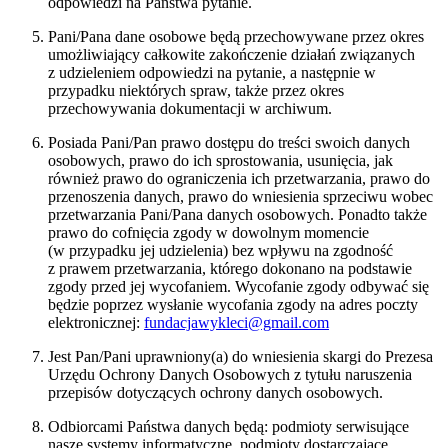
odpowiedzi na Państwa pytanie.
Pani/Pana dane osobowe będą przechowywane przez okres
umożliwiający całkowite zakończenie działań związanych
z udzieleniem odpowiedzi na pytanie, a następnie w
przypadku niektórych spraw, także przez okres
przechowywania dokumentacji w archiwum.
Posiada Pani/Pan prawo dostępu do treści swoich danych
osobowych, prawo do ich sprostowania, usunięcia, jak
również prawo do ograniczenia ich przetwarzania, prawo do
przenoszenia danych, prawo do wniesienia sprzeciwu wobec
przetwarzania Pani/Pana danych osobowych. Ponadto także
prawo do cofnięcia zgody w dowolnym momencie
(w przypadku jej udzielenia) bez wpływu na zgodność
z prawem przetwarzania, którego dokonano na podstawie
zgody przed jej wycofaniem. Wycofanie zgody odbywać się
będzie poprzez wysłanie wycofania zgody na adres poczty
elektronicznej:
fundacjawykleci@gmail.com
Jest Pan/Pani uprawniony(a) do wniesienia skargi do Prezesa
Urzędu Ochrony Danych Osobowych z tytułu naruszenia
przepisów dotyczących ochrony danych osobowych.
Odbiorcami Państwa danych będą: podmioty serwisujące
nasze systemy informatyczne, podmioty dostarczające