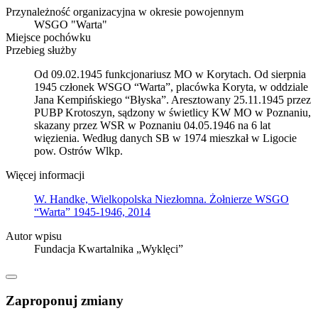
Przynależność organizacyjna w okresie powojennym
WSGO "Warta"
Miejsce pochówku
Przebieg służby
Od 09.02.1945 funkcjonariusz MO w Korytach. Od sierpnia
1945 członek WSGO “Warta”, placówka Koryta, w oddziale
Jana Kempińskiego “Błyska”. Aresztowany 25.11.1945 przez
PUBP Krotoszyn, sądzony w świetlicy KW MO w Poznaniu,
skazany przez WSR w Poznaniu 04.05.1946 na 6 lat
więzienia. Według danych SB w 1974 mieszkał w Ligocie
pow. Ostrów Wlkp.
Więcej informacji
W. Handke, Wielkopolska Niezłomna. Żołnierze WSGO
“Warta” 1945-1946, 2014
Autor wpisu
Fundacja Kwartalnika „Wyklęci”
Zaproponuj zmiany