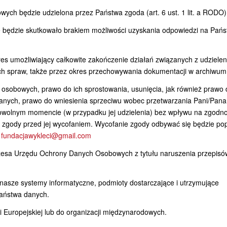
ch będzie udzielona przez Państwa zgoda (art. 6 ust. 1 lit. a RODO)
e będzie skutkowało brakiem możliwości uzyskania odpowiedzi na Pań
 umożliwiający całkowite zakończenie działań związanych z udziele
ych spraw, także przez okres przechowywania dokumentacji w archiwum
 osobowych, prawo do ich sprostowania, usunięcia, jak również prawo 
danych, prawo do wniesienia sprzeciwu wobec przetwarzania Pani/Pan
owolnym momencie (w przypadku jej udzielenia) bez wpływu na zgodn
 zgody przed jej wycofaniem. Wycofanie zgody odbywać się będzie po
:
fundacjawykleci@gmail.com
ezesa Urzędu Ochrony Danych Osobowych z tytułu naruszenia przepisó
asze systemy informatyczne, podmioty dostarczające i utrzymujące
aństwa danych.
 Europejskiej lub do organizacji międzynarodowych.