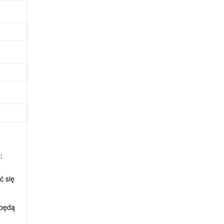
:
ć się
 będą