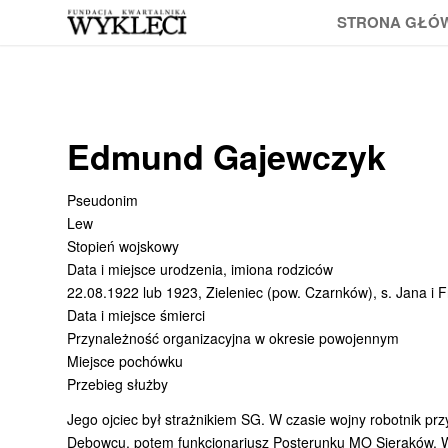
STRONA GŁÓ
Edmund Gajewczyk
Pseudonim
Lew
Stopień wojskowy
Data i miejsce urodzenia, imiona rodziców
22.08.1922 lub 1923, Zieleniec (pow. Czarnków), s. Jana i F
Data i miejsce śmierci
Przynależność organizacyjna w okresie powojennym
Miejsce pochówku
Przebieg służby
Jego ojciec był strażnikiem SG. W czasie wojny robotnik pr
Dębowcu, potem funkcjonariusz Posterunku MO Sieraków. W