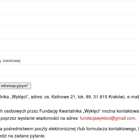
y światowej:
 informacyjnym”
ka „Wyklęci”, adres: os. Kalinowe 21, lok. 89, 31-815 Kraków), e-mail
h osobowych przez Fundację Kwartalnika „Wyklęci” można kontaktowa
poprzez wysłanie wiadomości na adres:
fundacjawykleci@gmail.com
.
 pośrednictwem poczty elektronicznej i/lub formularza kontaktowego,
dzi na zadane pytanie.