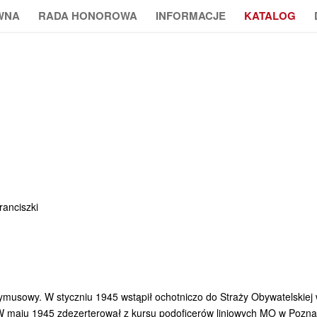
WNA
RADA HONOROWA
INFORMACJE
KATALOG
ranciszki
zymusowy. W styczniu 1945 wstąpił ochotniczo do Straży Obywatelskiej
 maju 1945 zdezerterował z kursu podoficerów liniowych MO w Pozna