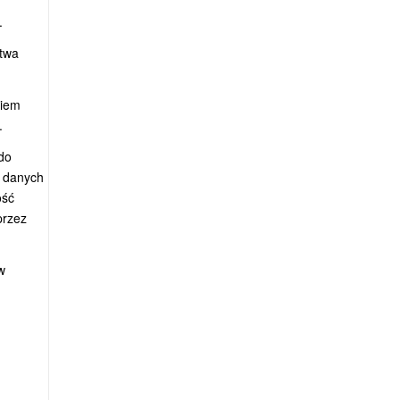
.
stwa
niem
.
do
a danych
ość
przez
w