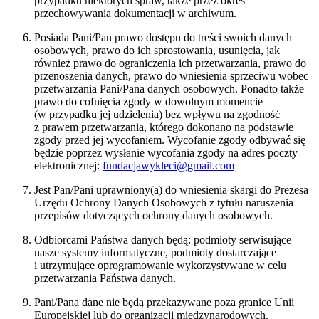
przypadku niektórych spraw, także przez okres
przechowywania dokumentacji w archiwum.
Posiada Pani/Pan prawo dostępu do treści swoich danych
osobowych, prawo do ich sprostowania, usunięcia, jak
również prawo do ograniczenia ich przetwarzania, prawo do
przenoszenia danych, prawo do wniesienia sprzeciwu wobec
przetwarzania Pani/Pana danych osobowych. Ponadto także
prawo do cofnięcia zgody w dowolnym momencie
(w przypadku jej udzielenia) bez wpływu na zgodność
z prawem przetwarzania, którego dokonano na podstawie
zgody przed jej wycofaniem. Wycofanie zgody odbywać się
będzie poprzez wysłanie wycofania zgody na adres poczty
elektronicznej:
fundacjawykleci@gmail.com
Jest Pan/Pani uprawniony(a) do wniesienia skargi do Prezesa
Urzędu Ochrony Danych Osobowych z tytułu naruszenia
przepisów dotyczących ochrony danych osobowych.
Odbiorcami Państwa danych będą: podmioty serwisujące
nasze systemy informatyczne, podmioty dostarczające
i utrzymujące oprogramowanie wykorzystywane w celu
przetwarzania Państwa danych.
Pani/Pana dane nie będą przekazywane poza granice Unii
Europejskiej lub do organizacji międzynarodowych.