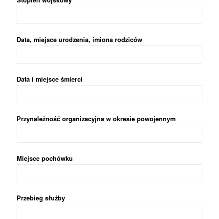
Stopień wojskowy
Data, miejsce urodzenia, imiona rodziców
Data i miejsce śmierci
Przynależność organizacyjna w okresie powojennym
Miejsce pochówku
Przebieg służby