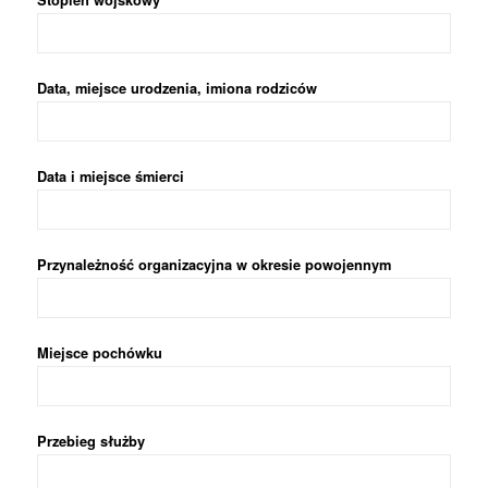
Stopień wojskowy
Data, miejsce urodzenia, imiona rodziców
Data i miejsce śmierci
Przynależność organizacyjna w okresie powojennym
Miejsce pochówku
Przebieg służby