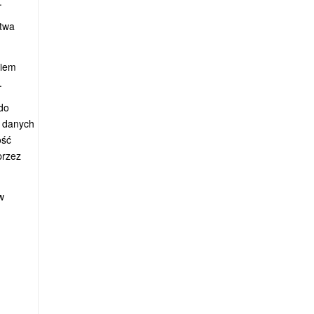
.
stwa
niem
.
do
a danych
ość
przez
w