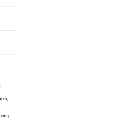
:
ć się
 będą