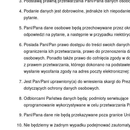
Podstawą prawną przetwarzania Pani/Pana danych osobowy
Podanie danych jest dobrowolne, jednakże ich niepodani
pytanie.
Pani/Pana dane osobowe będą przechowywane przez okres
odpowiedzi na pytanie, a następnie w przypadku niektór
Posiada Pani/Pan prawo dostępu do treści swoich danych
ograniczenia ich przetwarzania, prawo do przenoszenia 
osobowych. Ponadto także prawo do cofnięcia zgody w d
z prawem przetwarzania, którego dokonano na podstawie
wysłanie wycofania zgody na adres poczty elektronicznej
Jest Pan/Pani uprawniony(a) do wniesienia skargi do Pr
dotyczących ochrony danych osobowych.
Odbiorcami Państwa danych będą: podmioty serwisujące n
oprogramowanie wykorzystywane w celu przetwarzania P
Pani/Pana dane nie będą przekazywane poza granice Unii
Nie będziemy w żadnym wypadku podejmować zautomatyzo