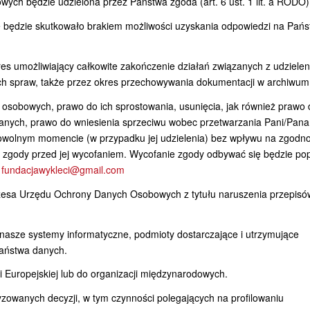
ch będzie udzielona przez Państwa zgoda (art. 6 ust. 1 lit. a RODO)
e będzie skutkowało brakiem możliwości uzyskania odpowiedzi na Pań
 umożliwiający całkowite zakończenie działań związanych z udziele
ych spraw, także przez okres przechowywania dokumentacji w archiwum
 osobowych, prawo do ich sprostowania, usunięcia, jak również prawo 
danych, prawo do wniesienia sprzeciwu wobec przetwarzania Pani/Pan
owolnym momencie (w przypadku jej udzielenia) bez wpływu na zgodn
 zgody przed jej wycofaniem. Wycofanie zgody odbywać się będzie po
:
fundacjawykleci@gmail.com
ezesa Urzędu Ochrony Danych Osobowych z tytułu naruszenia przepisó
asze systemy informatyczne, podmioty dostarczające i utrzymujące
aństwa danych.
 Europejskiej lub do organizacji międzynarodowych.
wanych decyzji, w tym czynności polegających na profilowaniu