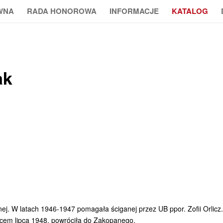
WNA
RADA HONOROWA
INFORMACJE
KATALOG
ak
j. W latach 1946-1947 pomagała ściganej przez UB ppor. Zofii Orlicz.
cem lipca 1948, powróciła do Zakopanego.