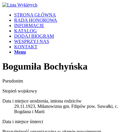
STRONA GŁÓWNA
RADA HONOROWA
INFORMACJE
KATALOG
DODAJ BIOGRAM
WESPRZYJ NAS
KONTAKT
Menu
Bogumiła Bochyńska
Pseudonim
Stopień wojskowy
Data i miejsce urodzenia, imiona rodziców
29.11.1923, Milanowizna gm. Filipów pow. Suwałki, c.
Bogdana i Marii
Data i miejsce śmierci
Przynależność organizacyjna w okresie powojennym