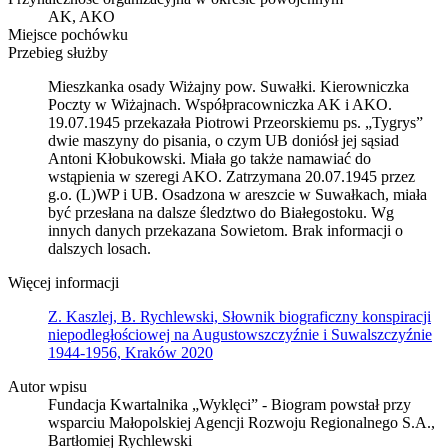
AK, AKO
Miejsce pochówku
Przebieg służby
Mieszkanka osady Wiżajny pow. Suwałki. Kierowniczka
Poczty w Wiżajnach. Współpracowniczka AK i AKO.
19.07.1945 przekazała Piotrowi Przeorskiemu ps. „Tygrys”
dwie maszyny do pisania, o czym UB doniósł jej sąsiad
Antoni Kłobukowski. Miała go także namawiać do
wstąpienia w szeregi AKO. Zatrzymana 20.07.1945 przez
g.o. (L)WP i UB. Osadzona w areszcie w Suwałkach, miała
być przesłana na dalsze śledztwo do Białegostoku. Wg
innych danych przekazana Sowietom. Brak informacji o
dalszych losach.
Więcej informacji
Z. Kaszlej, B. Rychlewski, Słownik biograficzny konspiracji
niepodległościowej na Augustowszczyźnie i Suwalszczyźnie
1944-1956, Kraków 2020
Autor wpisu
Fundacja Kwartalnika „Wyklęci” - Biogram powstał przy
wsparciu Małopolskiej Agencji Rozwoju Regionalnego S.A.,
Bartłomiej Rychlewski