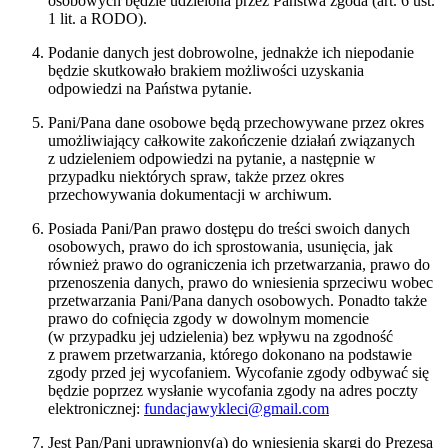
osobowych będzie udzielona przez Państwa zgoda (art. 6 ust.
1 lit. a RODO).
Podanie danych jest dobrowolne, jednakże ich niepodanie
będzie skutkowało brakiem możliwości uzyskania
odpowiedzi na Państwa pytanie.
Pani/Pana dane osobowe będą przechowywane przez okres
umożliwiający całkowite zakończenie działań związanych
z udzieleniem odpowiedzi na pytanie, a następnie w
przypadku niektórych spraw, także przez okres
przechowywania dokumentacji w archiwum.
Posiada Pani/Pan prawo dostępu do treści swoich danych
osobowych, prawo do ich sprostowania, usunięcia, jak
również prawo do ograniczenia ich przetwarzania, prawo do
przenoszenia danych, prawo do wniesienia sprzeciwu wobec
przetwarzania Pani/Pana danych osobowych. Ponadto także
prawo do cofnięcia zgody w dowolnym momencie
(w przypadku jej udzielenia) bez wpływu na zgodność
z prawem przetwarzania, którego dokonano na podstawie
zgody przed jej wycofaniem. Wycofanie zgody odbywać się
będzie poprzez wysłanie wycofania zgody na adres poczty
elektronicznej:
fundacjawykleci@gmail.com
Jest Pan/Pani uprawniony(a) do wniesienia skargi do Prezesa