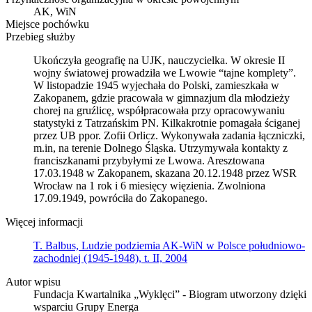
AK, WiN
Miejsce pochówku
Przebieg służby
Ukończyła geografię na UJK, nauczycielka. W okresie II
wojny światowej prowadziła we Lwowie “tajne komplety”.
W listopadzie 1945 wyjechała do Polski, zamieszkała w
Zakopanem, gdzie pracowała w gimnazjum dla młodzieży
chorej na gruźlicę, współpracowała przy opracowywaniu
statystyki z Tatrzańskim PN. Kilkakrotnie pomagała ściganej
przez UB ppor. Zofii Orlicz. Wykonywała zadania łączniczki,
m.in, na terenie Dolnego Śląska. Utrzymywała kontakty z
franciszkanami przybyłymi ze Lwowa. Aresztowana
17.03.1948 w Zakopanem, skazana 20.12.1948 przez WSR
Wrocław na 1 rok i 6 miesięcy więzienia. Zwolniona
17.09.1949, powróciła do Zakopanego.
Więcej informacji
T. Balbus, Ludzie podziemia AK-WiN w Polsce południowo-
zachodniej (1945-1948), t. II, 2004
Autor wpisu
Fundacja Kwartalnika „Wyklęci” - Biogram utworzony dzięki
wsparciu Grupy Energa