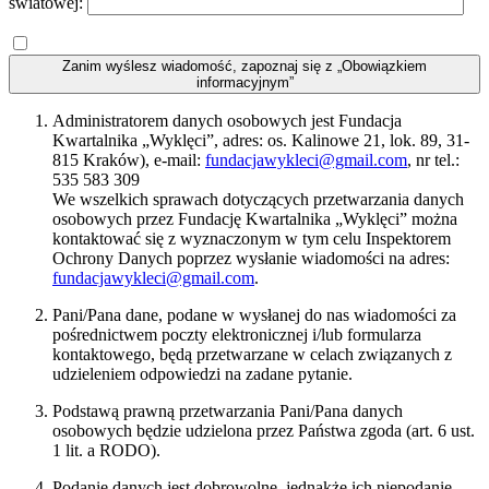
światowej:
Zanim wyślesz wiadomość, zapoznaj się z „Obowiązkiem
informacyjnym”
Administratorem danych osobowych jest Fundacja
Kwartalnika „Wyklęci”, adres: os. Kalinowe 21, lok. 89, 31-
815 Kraków), e-mail:
fundacjawykleci@gmail.com
, nr tel.:
535 583 309
We wszelkich sprawach dotyczących przetwarzania danych
osobowych przez Fundację Kwartalnika „Wyklęci” można
kontaktować się z wyznaczonym w tym celu Inspektorem
Ochrony Danych poprzez wysłanie wiadomości na adres:
fundacjawykleci@gmail.com
.
Pani/Pana dane, podane w wysłanej do nas wiadomości za
pośrednictwem poczty elektronicznej i/lub formularza
kontaktowego, będą przetwarzane w celach związanych z
udzieleniem odpowiedzi na zadane pytanie.
Podstawą prawną przetwarzania Pani/Pana danych
osobowych będzie udzielona przez Państwa zgoda (art. 6 ust.
1 lit. a RODO).
Podanie danych jest dobrowolne, jednakże ich niepodanie