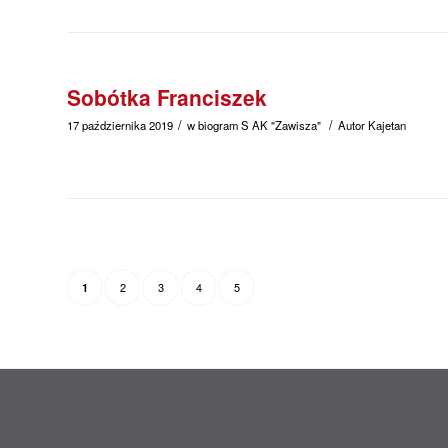
Sobótka Franciszek
/
/
17 października 2019
w
biogram
S
AK "Zawisza"
Autor
Kajetan
2
3
4
5
1