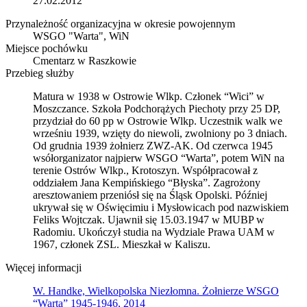
27.02.2012
Przynależność organizacyjna w okresie powojennym
WSGO "Warta", WiN
Miejsce pochówku
Cmentarz w Raszkowie
Przebieg służby
Matura w 1938 w Ostrowie Wlkp. Członek “Wici” w
Moszczance. Szkoła Podchorążych Piechoty przy 25 DP,
przydział do 60 pp w Ostrowie Wlkp. Uczestnik walk we
wrześniu 1939, wzięty do niewoli, zwolniony po 3 dniach.
Od grudnia 1939 żołnierz ZWZ-AK. Od czerwca 1945
wsółorganizator najpierw WSGO “Warta”, potem WiN na
terenie Ostrów Wlkp., Krotoszyn. Współpracował z
oddziałem Jana Kempińskiego “Błyska”. Zagrożony
aresztowaniem przeniósł się na Śląsk Opolski. Później
ukrywał się w Oświęcimiu i Mysłowicach pod nazwiskiem
Feliks Wojtczak. Ujawnił się 15.03.1947 w MUBP w
Radomiu. Ukończył studia na Wydziale Prawa UAM w
1967, członek ZSL. Mieszkał w Kaliszu.
Więcej informacji
W. Handke, Wielkopolska Niezłomna. Żołnierze WSGO
“Warta” 1945-1946, 2014