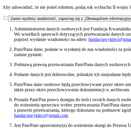
Aby udowodnić, że nie jesteś robotem, podaj rok wybuchu II wojny 
Zanim wyślesz wiadomość, zapoznaj się z „Obowiązkiem informacyjn
Administratorem danych osobowych jest Fundacja Kwartalnika 
We wszelkich sprawach dotyczących przetwarzania danych o
poprzez wysłanie wiadomości na adres:
fundacjawykleci@gma
Pani/Pana dane, podane w wysłanej do nas wiadomości za pośr
zadane pytanie.
Podstawą prawną przetwarzania Pani/Pana danych osobowych bę
Podanie danych jest dobrowolne, jednakże ich niepodanie będ
Pani/Pana dane osobowe będą przechowywane przez okres umożl
także przez okres przechowywania dokumentacji w archiwum.
Posiada Pani/Pan prawo dostępu do treści swoich danych osob
do wniesienia sprzeciwu wobec przetwarzania Pani/Pana dan
z prawem przetwarzania, którego dokonano na podstawie zgody
fundacjawykleci@gmail.com
Jest Pan/Pani uprawniony(a) do wniesienia skargi do Prezes