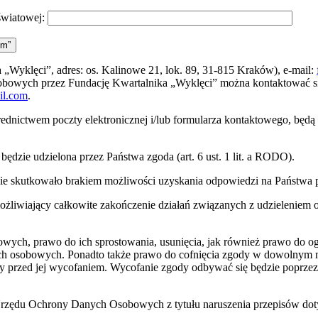
światowej:
ym”
„Wyklęci”, adres: os. Kalinowe 21, lok. 89, 31-815 Kraków), e-mail:
sobowych przez Fundację Kwartalnika „Wyklęci” można kontaktować 
il.com
.
ednictwem poczty elektronicznej i/lub formularza kontaktowego, będ
dzie udzielona przez Państwa zgoda (art. 6 ust. 1 lit. a RODO).
zie skutkowało brakiem możliwości uzyskania odpowiedzi na Państwa p
iwiający całkowite zakończenie działań związanych z udzieleniem od
owych, prawo do ich sprostowania, usunięcia, jak również prawo do og
ych osobowych. Ponadto także prawo do cofnięcia zgody w dowolnym 
 przed jej wycofaniem. Wycofanie zgody odbywać się będzie poprzez 
a Urzędu Ochrony Danych Osobowych z tytułu naruszenia przepisów d