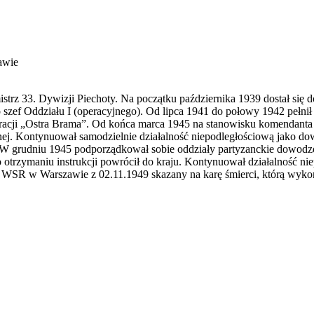
awie
trz 33. Dywizji Piechoty. Na początku października 1939 dostał się do
zef Oddziału I (operacyjnego). Od lipca 1941 do połowy 1942 pełnił
cji „Ostra Brama”. Od końca marca 1945 na stanowisku komendanta 
nej. Kontynuował samodzielnie działalność niepodległościową jako d
W grudniu 1945 podporządkował sobie oddziały partyzanckie dowodzo
po otrzymaniu instrukcji powrócił do kraju. Kontynuował działalnoś
WSR w Warszawie z 02.11.1949 skazany na karę śmierci, którą wyko