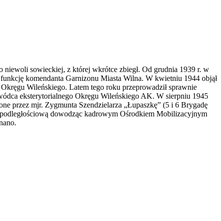
 niewoli sowieckiej, z której wkrótce zbiegł. Od grudnia 1939 r. w
 funkcję komendanta Garnizonu Miasta Wilna. W kwietniu 1944 objął
Okręgu Wileńskiego. Latem tego roku przeprowadził sprawnie
owódca eksterytorialnego Okręgu Wileńskiego AK. W sierpniu 1945
ne przez mjr. Zygmunta Szendzielarza „Łupaszkę” (5 i 6 Brygadę
ć niepodległościową dowodząc kadrowym Ośrodkiem Mobilizacyjnym
nano.