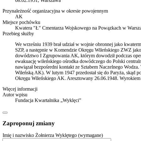
08.02.1951, Warszawa
Przynależność organizacyjna w okresie powojennym
AK
Miejsce pochówku
Kwatera "Ł" Cmentarza Wojskowego na Powązkach w Warsz
Przebieg służby
We wrześniu 1939 brał udział w wojnie obronnej jako kwatermis
SZP, a następnie w Komendzie Okręgu Wileńskiego ZWZ jako s
dowództwo I Zgrupowania AK, którym dowodził podczas opera
ewakuację wileńskiego ośrodka dowódczego do Polski central
nawiązał bezpośredni kontakt ze Sztabem Naczelnego Wodza. 
Wileńską AK). W lutym 1947 przedostał się do Paryża, skąd 
Okręgu Wileńskiego AK. Aresztowany 26.06.1948. Wyrokiem 
Więcej informacji
Autor wpisu
Fundacja Kwartalnika „Wyklęci”
Zaproponuj zmiany
Imię i nazwisko Żołnierza Wyklętego (wymagane)