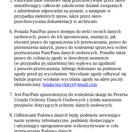
Pani/Pana dane osobowe będą przechowywane przez okres
umożliwiający całkowite zakończenie działań związanych
z udzieleniem odpowiedzi na pytanie, a następnie w
przypadku niektórych spraw, także przez okres
przechowywania dokumentacji w archiwum.
Posiada Pani/Pan prawo dostępu do treści swoich danych
osobowych, prawo do ich sprostowania, usunięcia, jak
również prawo do ograniczenia ich przetwarzania, prawo do
przenoszenia danych, prawo do wniesienia sprzeciwu wobec
przetwarzania Pani/Pana danych osobowych. Ponadto także
prawo do cofnięcia zgody w dowolnym momencie
(w przypadku jej udzielenia) bez wpływu na zgodność
z prawem przetwarzania, którego dokonano na podstawie
zgody przed jej wycofaniem. Wycofanie zgody odbywać się
będzie poprzez wysłanie wycofania zgody na adres poczty
elektronicznej:
fundacjawykleci@gmail.com
Jest Pan/Pani uprawniony(a) do wniesienia skargi do Prezesa
Urzędu Ochrony Danych Osobowych z tytułu naruszenia
przepisów dotyczących ochrony danych osobowych.
Odbiorcami Państwa danych będą: podmioty serwisujące
nasze systemy informatyczne, podmioty dostarczające
i utrzymujące oprogramowanie wykorzystywane w celu
przetwarzania Państwa danych.