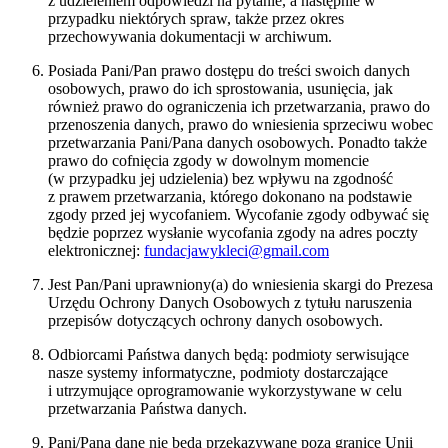
z udzieleniem odpowiedzi na pytanie, a następnie w
przypadku niektórych spraw, także przez okres
przechowywania dokumentacji w archiwum.
Posiada Pani/Pan prawo dostępu do treści swoich danych
osobowych, prawo do ich sprostowania, usunięcia, jak
również prawo do ograniczenia ich przetwarzania, prawo do
przenoszenia danych, prawo do wniesienia sprzeciwu wobec
przetwarzania Pani/Pana danych osobowych. Ponadto także
prawo do cofnięcia zgody w dowolnym momencie
(w przypadku jej udzielenia) bez wpływu na zgodność
z prawem przetwarzania, którego dokonano na podstawie
zgody przed jej wycofaniem. Wycofanie zgody odbywać się
będzie poprzez wysłanie wycofania zgody na adres poczty
elektronicznej:
fundacjawykleci@gmail.com
Jest Pan/Pani uprawniony(a) do wniesienia skargi do Prezesa
Urzędu Ochrony Danych Osobowych z tytułu naruszenia
przepisów dotyczących ochrony danych osobowych.
Odbiorcami Państwa danych będą: podmioty serwisujące
nasze systemy informatyczne, podmioty dostarczające
i utrzymujące oprogramowanie wykorzystywane w celu
przetwarzania Państwa danych.
Pani/Pana dane nie będą przekazywane poza granice Unii