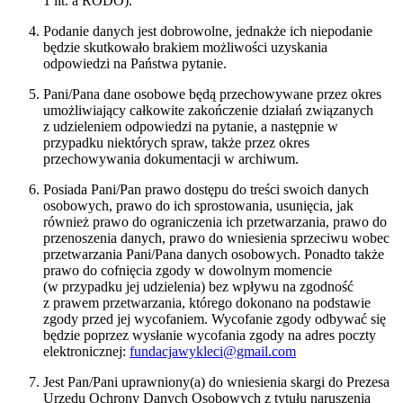
1 lit. a RODO).
Podanie danych jest dobrowolne, jednakże ich niepodanie
będzie skutkowało brakiem możliwości uzyskania
odpowiedzi na Państwa pytanie.
Pani/Pana dane osobowe będą przechowywane przez okres
umożliwiający całkowite zakończenie działań związanych
z udzieleniem odpowiedzi na pytanie, a następnie w
przypadku niektórych spraw, także przez okres
przechowywania dokumentacji w archiwum.
Posiada Pani/Pan prawo dostępu do treści swoich danych
osobowych, prawo do ich sprostowania, usunięcia, jak
również prawo do ograniczenia ich przetwarzania, prawo do
przenoszenia danych, prawo do wniesienia sprzeciwu wobec
przetwarzania Pani/Pana danych osobowych. Ponadto także
prawo do cofnięcia zgody w dowolnym momencie
(w przypadku jej udzielenia) bez wpływu na zgodność
z prawem przetwarzania, którego dokonano na podstawie
zgody przed jej wycofaniem. Wycofanie zgody odbywać się
będzie poprzez wysłanie wycofania zgody na adres poczty
elektronicznej:
fundacjawykleci@gmail.com
Jest Pan/Pani uprawniony(a) do wniesienia skargi do Prezesa
Urzędu Ochrony Danych Osobowych z tytułu naruszenia