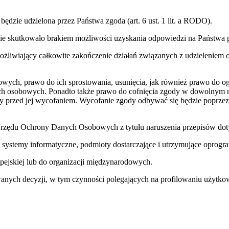
dzie udzielona przez Państwa zgoda (art. 6 ust. 1 lit. a RODO).
zie skutkowało brakiem możliwości uzyskania odpowiedzi na Państwa p
iwiający całkowite zakończenie działań związanych z udzieleniem od
owych, prawo do ich sprostowania, usunięcia, jak również prawo do og
ych osobowych. Ponadto także prawo do cofnięcia zgody w dowolnym 
 przed jej wycofaniem. Wycofanie zgody odbywać się będzie poprzez 
a Urzędu Ochrony Danych Osobowych z tytułu naruszenia przepisów d
 systemy informatyczne, podmioty dostarczające i utrzymujące opro
pejskiej lub do organizacji międzynarodowych.
ch decyzji, w tym czynności polegających na profilowaniu użytko