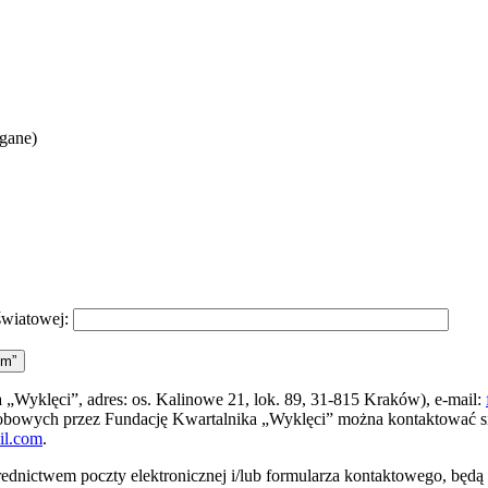
agane)
światowej:
ym”
„Wyklęci”, adres: os. Kalinowe 21, lok. 89, 31-815 Kraków), e-mail:
sobowych przez Fundację Kwartalnika „Wyklęci” można kontaktować 
il.com
.
ednictwem poczty elektronicznej i/lub formularza kontaktowego, będ