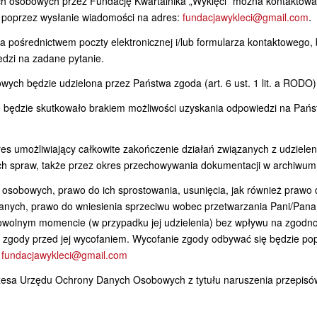
h osobowych przez Fundację Kwartalnika „Wyklęci” można kontaktowa
poprzez wysłanie wiadomości na adres:
fundacjawykleci@gmail.com
.
 pośrednictwem poczty elektronicznej i/lub formularza kontaktowego,
dzi na zadane pytanie.
ch będzie udzielona przez Państwa zgoda (art. 6 ust. 1 lit. a RODO)
e będzie skutkowało brakiem możliwości uzyskania odpowiedzi na Pań
 umożliwiający całkowite zakończenie działań związanych z udziele
ych spraw, także przez okres przechowywania dokumentacji w archiwum
 osobowych, prawo do ich sprostowania, usunięcia, jak również prawo 
danych, prawo do wniesienia sprzeciwu wobec przetwarzania Pani/Pan
owolnym momencie (w przypadku jej udzielenia) bez wpływu na zgodn
 zgody przed jej wycofaniem. Wycofanie zgody odbywać się będzie po
:
fundacjawykleci@gmail.com
ezesa Urzędu Ochrony Danych Osobowych z tytułu naruszenia przepisó