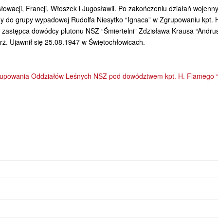
wacji, Francji, Włoszek i Jugosławii. Po zakończeniu działań wojenn
ny do grupy wypadowej Rudolfa Niesytko “Ignaca” w Zgrupowaniu kpt. 
6 zastępca dowódcy plutonu NSZ “Śmiertelni” Zdzisława Krausa “Andru
rż. Ujawnił się 25.08.1947 w Świętochłowicach.
Zgrupowania Oddziałów Leśnych NSZ pod dowództwem kpt. H. Flamego “