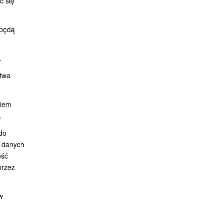
ć się
 będą
.
stwa
niem
.
do
a danych
ość
przez
w