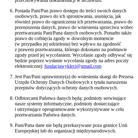
przechowywania dokumentacji w archiwum.
Posiada Pani/Pan prawo dostępu do treści swoich danych
osobowych, prawo do ich sprostowania, usunięcia, jak
również prawo do ograniczenia ich przetwarzania, prawo do
przenoszenia danych, prawo do wniesienia sprzeciwu wobec
przetwarzania Pani/Pana danych osobowych. Ponadto także
prawo do cofnięcia zgody w dowolnym momencie
(w przypadku jej udzielenia) bez wpływu na zgodność
z prawem przetwarzania, którego dokonano na podstawie
zgody przed jej wycofaniem. Wycofanie zgody odbywać się
będzie poprzez wysłanie wycofania zgody na adres poczty
elektronicznej:
fundacjawykleci@gmail.com
Jest Pan/Pani uprawniony(a) do wniesienia skargi do Prezesa
Urzędu Ochrony Danych Osobowych z tytułu naruszenia
przepisów dotyczących ochrony danych osobowych.
Odbiorcami Państwa danych będą: podmioty serwisujące
nasze systemy informatyczne, podmioty dostarczające
i utrzymujące oprogramowanie wykorzystywane w celu
przetwarzania Państwa danych.
Pani/Pana dane nie będą przekazywane poza granice Unii
Europejskiej lub do organizacji międzynarodowych.