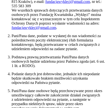
815 Kraków), e-mail:
fundacjawykleci@gmail.com
, nr tel.:
535 583 309
We wszelkich sprawach dotyczących przetwarzania danych
osobowych przez Fundację Kwartalnika „Wyklęci” można
kontaktować się z wyznaczonym w tym celu Inspektorem
Ochrony Danych poprzez wysłanie wiadomości na adres:
fundacjawykleci@gmail.com
.
Pani/Pana dane, podane w wysłanej do nas wiadomości za
pośrednictwem poczty elektronicznej i/lub formularza
kontaktowego, będą przetwarzane w celach związanych z
udzieleniem odpowiedzi na zadane pytanie.
Podstawą prawną przetwarzania Pani/Pana danych
osobowych będzie udzielona przez Państwa zgoda (art. 6 ust.
1 lit. a RODO).
Podanie danych jest dobrowolne, jednakże ich niepodanie
będzie skutkowało brakiem możliwości uzyskania
odpowiedzi na Państwa pytanie.
Pani/Pana dane osobowe będą przechowywane przez okres
umożliwiający całkowite zakończenie działań związanych
z udzieleniem odpowiedzi na pytanie, a następnie w
przypadku niektórych spraw, także przez okres