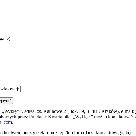
agane)
światowej:
yjnym”
„Wyklęci”, adres: os. Kalinowe 21, lok. 89, 31-815 Kraków), e-mail:
sobowych przez Fundację Kwartalnika „Wyklęci” można kontaktować 
il.com
.
ednictwem poczty elektronicznej i/lub formularza kontaktowego, będ