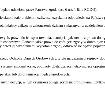
dzie udzielona przez Państwa zgoda (art. 6 ust. 1 lit. a RODO).
zie skutkowało brakiem możliwości uzyskania odpowiedzi na Państwa p
iwiający całkowite zakończenie działań związanych z udzieleniem od
owych, prawo do ich sprostowania, usunięcia, jak również prawo do og
ych osobowych. Ponadto także prawo do cofnięcia zgody w dowolnym 
 przed jej wycofaniem. Wycofanie zgody odbywać się będzie poprzez 
a Urzędu Ochrony Danych Osobowych z tytułu naruszenia przepisów d
 systemy informatyczne, podmioty dostarczające i utrzymujące opro
pejskiej lub do organizacji międzynarodowych.
ch decyzji, w tym czynności polegających na profilowaniu użytko