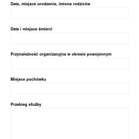
Data, miejsce urodzenia, imiona rodziców
Data i miejsce śmierci
Przynależność organizacyjna w okresie powojennym
Miejsce pochówku
Przebieg służby