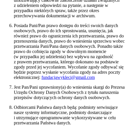
umożliwiający całkowite zakończenie działań związanych
z udzieleniem odpowiedzi na pytanie, a następnie w
przypadku niektórych spraw, także przez okres
przechowywania dokumentacji w archiwum.
Posiada Pani/Pan prawo dostępu do treści swoich danych
osobowych, prawo do ich sprostowania, usunięcia, jak
również prawo do ograniczenia ich przetwarzania, prawo do
przenoszenia danych, prawo do wniesienia sprzeciwu wobec
przetwarzania Pani/Pana danych osobowych. Ponadto także
prawo do cofnięcia zgody w dowolnym momencie
(w przypadku jej udzielenia) bez wpływu na zgodność
z prawem przetwarzania, którego dokonano na podstawie
zgody przed jej wycofaniem. Wycofanie zgody odbywać się
będzie poprzez wysłanie wycofania zgody na adres poczty
elektronicznej:
fundacjawykleci@gmail.com
Jest Pan/Pani uprawniony(a) do wniesienia skargi do Prezesa
Urzędu Ochrony Danych Osobowych z tytułu naruszenia
przepisów dotyczących ochrony danych osobowych.
Odbiorcami Państwa danych będą: podmioty serwisujące
nasze systemy informatyczne, podmioty dostarczające
i utrzymujące oprogramowanie wykorzystywane w celu
przetwarzania Państwa danych.