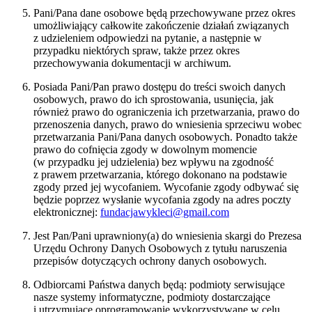
Pani/Pana dane osobowe będą przechowywane przez okres
umożliwiający całkowite zakończenie działań związanych
z udzieleniem odpowiedzi na pytanie, a następnie w
przypadku niektórych spraw, także przez okres
przechowywania dokumentacji w archiwum.
Posiada Pani/Pan prawo dostępu do treści swoich danych
osobowych, prawo do ich sprostowania, usunięcia, jak
również prawo do ograniczenia ich przetwarzania, prawo do
przenoszenia danych, prawo do wniesienia sprzeciwu wobec
przetwarzania Pani/Pana danych osobowych. Ponadto także
prawo do cofnięcia zgody w dowolnym momencie
(w przypadku jej udzielenia) bez wpływu na zgodność
z prawem przetwarzania, którego dokonano na podstawie
zgody przed jej wycofaniem. Wycofanie zgody odbywać się
będzie poprzez wysłanie wycofania zgody na adres poczty
elektronicznej:
fundacjawykleci@gmail.com
Jest Pan/Pani uprawniony(a) do wniesienia skargi do Prezesa
Urzędu Ochrony Danych Osobowych z tytułu naruszenia
przepisów dotyczących ochrony danych osobowych.
Odbiorcami Państwa danych będą: podmioty serwisujące
nasze systemy informatyczne, podmioty dostarczające
i utrzymujące oprogramowanie wykorzystywane w celu