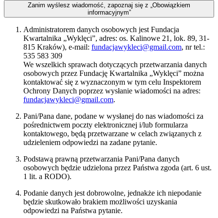
Zanim wyślesz wiadomość, zapoznaj się z „Obowiązkiem
informacyjnym”
Administratorem danych osobowych jest Fundacja
Kwartalnika „Wyklęci”, adres: os. Kalinowe 21, lok. 89, 31-
815 Kraków), e-mail:
fundacjawykleci@gmail.com
, nr tel.:
535 583 309
We wszelkich sprawach dotyczących przetwarzania danych
osobowych przez Fundację Kwartalnika „Wyklęci” można
kontaktować się z wyznaczonym w tym celu Inspektorem
Ochrony Danych poprzez wysłanie wiadomości na adres:
fundacjawykleci@gmail.com
.
Pani/Pana dane, podane w wysłanej do nas wiadomości za
pośrednictwem poczty elektronicznej i/lub formularza
kontaktowego, będą przetwarzane w celach związanych z
udzieleniem odpowiedzi na zadane pytanie.
Podstawą prawną przetwarzania Pani/Pana danych
osobowych będzie udzielona przez Państwa zgoda (art. 6 ust.
1 lit. a RODO).
Podanie danych jest dobrowolne, jednakże ich niepodanie
będzie skutkowało brakiem możliwości uzyskania
odpowiedzi na Państwa pytanie.